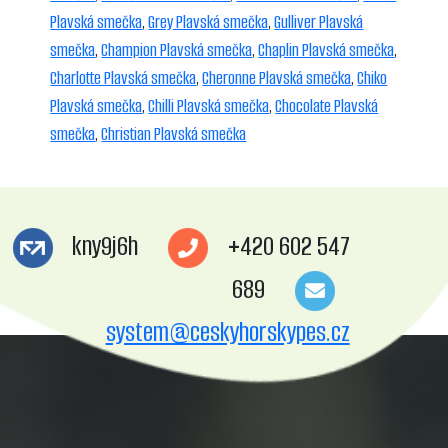
Plavská smečka
,
Grey Plavská smečka
,
Gulliver Plavská
smečka
,
Champion Plavská smečka
,
Chaplin Plavská smečka
,
Charlotte Plavská smečka
,
Cheronne Plavská smečka
,
Chiko
Plavská smečka
,
Chilli Plavská smečka
,
Chocolate Plavská
smečka
,
Christian Plavská smečka
kny9j6h
+420 602 547
689
system@ceskyhorskypes.cz