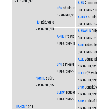
N REG/CHP/1423/07/08
ALAN
Zemanex CS
DÁN
od Fíka CS
ČSHPK REG/519/91
CMKU/REG/767/93/98
ARNIKA
od Fíka CS
FÍBÍ
Růžová louka
ČSHPK REG/357/89
N REG/CHP/1109/99/01
ALAKANUK
Pátý dráp CS
ANGIE
Přeštická luka
ČSHPK REG/329/88/91
N REG/CHP/894/95/96
ANGE
Lažanské údolí C
ČSHPK REG/568/91/95
ALEK
Větrné pláně
DAG
z Pixáku
N REG/CHP/1217/01/05
N REG/CHP/1425/07/09
HEIDI
Růžová louka
ARCHIE
z Bártova háje
N REG/CHP/1306/03/0
N REG/CHP/1515/09/11
BADY
Jenčíkův les
BELISA
Ledová bouře
N REG/CHP/1308/03/0
N REG/CHP/1453/07/09
ANDY
Ledová bouře
CHARISSA
od Kamenité říčky
N REG/CHP/1350/04/0