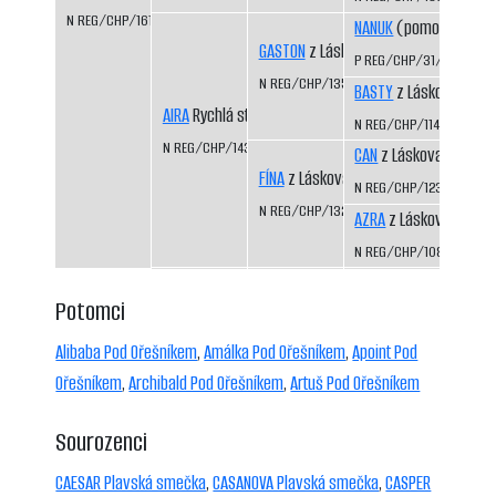
N REG/CHP/1615/12/14
NANUK
(pomocný regis
GASTON
z Láskova
P REG/CHP/31/99/01
N REG/CHP/1354/04/06
BASTY
z Láskova
AIRA
Rychlá stopa
N REG/CHP/1141/99/01
N REG/CHP/1435/07/09
CAN
z Láskova
FÍNA
z Láskova
N REG/CHP/1233/01/03
N REG/CHP/1325/03/05
AZRA
z Láskova
N REG/CHP/1085/98/0
Potomci
Alibaba Pod Ořešníkem
,
Amálka Pod Ořešníkem
,
Apoint Pod
Ořešníkem
,
Archibald Pod Ořešníkem
,
Artuš Pod Ořešníkem
Sourozenci
CAESAR Plavská smečka
,
CASANOVA Plavská smečka
,
CASPER