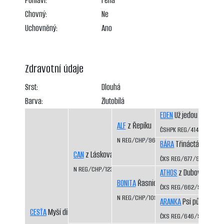
Pohlaví:
Fena
Chovný:
Ne
Uchovněný:
Ano
Zdravotní údaje
Srst:
Dlouhá
Barva:
Žlutobílá
EDEN
Už jedou CS
ALF
z Řepíku
ČSHPK REG/414/89
N REG/CHP/962/96/98
BÁRA
Třináctá míle CS
CAN
z Láskova
ČKS REG/677/92/94
N REG/CHP/1233/01/03
ATHOS
z Dubových pas
BONITA
Řasnický potok
ČKS REG/662/92/94
N REG/CHP/1093/98/00
ARANKA
Psí půle CS
CESŤA
Myší díra
ČKS REG/646/92/94