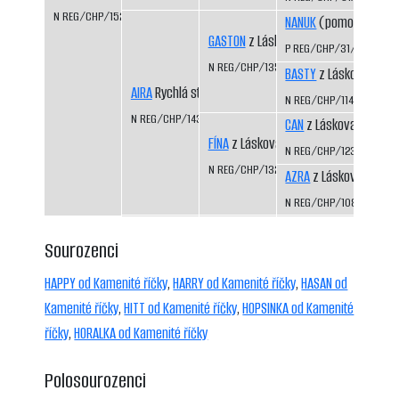
N REG/CHP/1523/09/11
NANUK
(pomocný regis
GASTON
z Láskova
P REG/CHP/31/99/01
N REG/CHP/1354/04/06
BASTY
z Láskova
AIRA
Rychlá stopa
N REG/CHP/1141/99/01
N REG/CHP/1435/07/09
CAN
z Láskova
FÍNA
z Láskova
N REG/CHP/1233/01/03
N REG/CHP/1325/03/05
AZRA
z Láskova
N REG/CHP/1085/98/0
Sourozenci
HAPPY od Kamenité říčky
,
HARRY od Kamenité říčky
,
HASAN od
Kamenité říčky
,
HITT od Kamenité říčky
,
HOPSINKA od Kamenité
říčky
,
HORALKA od Kamenité říčky
Polosourozenci