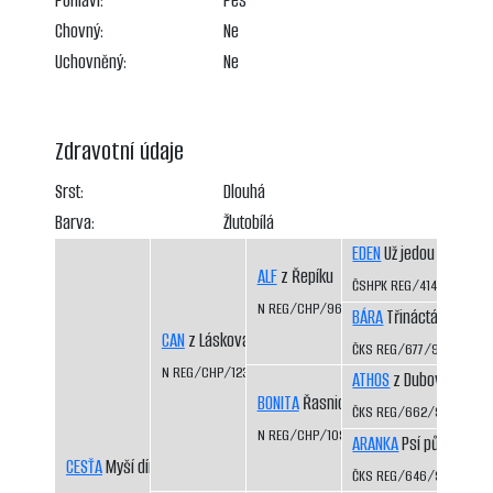
Pohlaví:
Pes
Chovný:
Ne
Uchovněný:
Ne
Zdravotní údaje
Srst:
Dlouhá
Barva:
Žlutobílá
EDEN
Už jedou CS
ALF
z Řepíku
ČSHPK REG/414/89
N REG/CHP/962/96/98
BÁRA
Třináctá míle CS
CAN
z Láskova
ČKS REG/677/92/94
N REG/CHP/1233/01/03
ATHOS
z Dubových pas
BONITA
Řasnický potok
ČKS REG/662/92/94
N REG/CHP/1093/98/00
ARANKA
Psí půle CS
CESŤA
Myší díra
ČKS REG/646/92/94