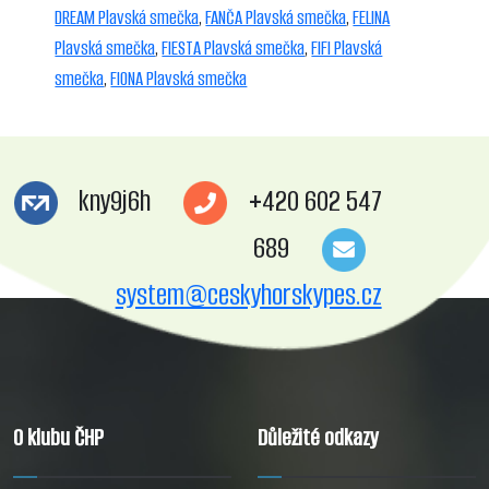
DREAM Plavská smečka
,
FANČA Plavská smečka
,
FELINA
Plavská smečka
,
FIESTA Plavská smečka
,
FIFI Plavská
smečka
,
FIONA Plavská smečka
kny9j6h
+420 602 547
689
system@ceskyhorskypes.cz
O klubu ČHP
Důležité odkazy