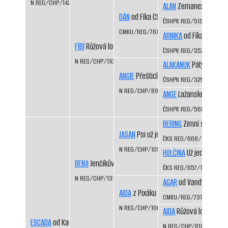
N REG/CHP/1423/07/08
ALAN
Zemanex CS
DÁN
od Fíka CS
ČSHPK REG/519/91
CMKU/REG/767/93/98
ARNIKA
od Fíka CS
FÍBÍ
Růžová louka
ČSHPK REG/357/89
N REG/CHP/1109/99/01
ALAKANUK
Pátý dráp CS
ANGIE
Přeštická luka
ČSHPK REG/329/88/91
N REG/CHP/894/95/96
ANGE
Lažanské údolí C
ČSHPK REG/568/91/95
BERING
Zimní sen CS
JASAN
Psi už jedou
ČKS REG/668/92/94
N REG/CHP/1050/98/99
HOLČINA
Už jedou CS
BENJI
Jenčíkův les
ČKS REG/657/92/93
N REG/CHP/1310/03/05
AGAR
od Vandy z Hájů 
AIDA
z Pixáku
CMKU/REG/731/93/95
N REG/CHP/1066/98/99
AIDA
Růžová louka
ESCADA
od Kamenité říčky
N REG/CHP/817/94/96