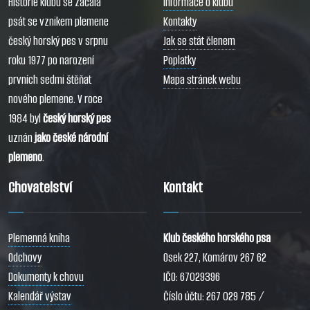
Historie klubu se začala
Informace o klubu
psát se vznikem plemene
Kontakty
český horský pes v srpnu
Jak se stát členem
roku 1977 po narození
Poplatky
prvních sedmi štěňat
Mapa stránek webu
nového plemene. V roce
1984 byl
český horský pes
uznán
jako české národní
plemeno
.
Chovatelství
Kontakt
Plemenná kniha
Klub českého horského psa
Odchovy
Osek 227, Komárov 267 62
Dokumenty k chovu
IČO: 67029396
Kalendář výstav
Číslo účtu: 267 029 785 /