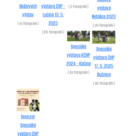
výstava ČHP -
klubových
(3 fotografií)
výstava
Lučina 13. 5.
výstav
Netolice 2023
2023
(10 fotografií)
(20 fotografií)
(85 fotografií)
Speciální
Speciální
výstava KČHP
výstava ČHP
2024 - Kačina
17. 5. 2025
(43 fotografií)
Bučnice
(48 fotografií)
Sponzor
Speciální
výstavy ČHP