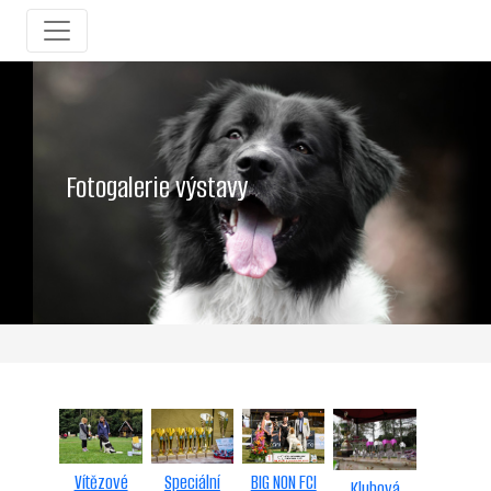
Fotogalerie výstavy
Speciální
BIG NON FCI
Vítězové
Klubová