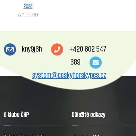
2026
(7 fotografií)
kny9j6h
+420 602 547
689
system@ceskyhorskypes.cz
O klubu ČHP
Důležité odkazy