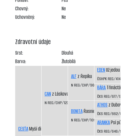
Pohlaví:
Pes
Chovný:
Ne
Uchovněný:
Ne
Zdravotní údaje
Srst:
Dlouhá
Barva:
Žlutobílá
EDEN
Už jedou CS
ALF
z Řepíku
ČSHPK REG/414/89
N REG/CHP/962/96/98
BÁRA
Třináctá míle CS
CAN
z Láskova
ČKS REG/677/92/94
N REG/CHP/1233/01/03
ATHOS
z Dubových pas
BONITA
Řasnický potok
ČKS REG/662/92/94
N REG/CHP/1093/98/00
ARANKA
Psí půle CS
CESŤA
Myší díra
ČKS REG/646/92/94