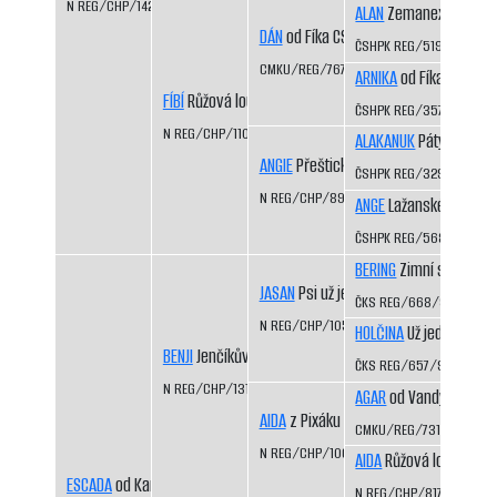
N REG/CHP/1423/07/08
ALAN
Zemanex CS
DÁN
od Fíka CS
ČSHPK REG/519/91
CMKU/REG/767/93/98
ARNIKA
od Fíka CS
FÍBÍ
Růžová louka
ČSHPK REG/357/89
N REG/CHP/1109/99/01
ALAKANUK
Pátý dráp CS
ANGIE
Přeštická luka
ČSHPK REG/329/88/91
N REG/CHP/894/95/96
ANGE
Lažanské údolí C
ČSHPK REG/568/91/95
BERING
Zimní sen CS
JASAN
Psi už jedou
ČKS REG/668/92/94
N REG/CHP/1050/98/99
HOLČINA
Už jedou CS
BENJI
Jenčíkův les
ČKS REG/657/92/93
N REG/CHP/1310/03/05
AGAR
od Vandy z Hájů 
AIDA
z Pixáku
CMKU/REG/731/93/95
N REG/CHP/1066/98/99
AIDA
Růžová louka
ESCADA
od Kamenité říčky
N REG/CHP/817/94/96