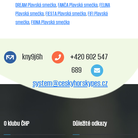
DREAM Plavská smečka
,
FANČA Plavská smečka
,
FELINA
Plavská smečka
,
FIESTA Plavská smečka
,
FIFI Plavská
smečka
,
FIONA Plavská smečka
kny9j6h
+420 602 547
689
system@ceskyhorskypes.cz
O klubu ČHP
Důležité odkazy