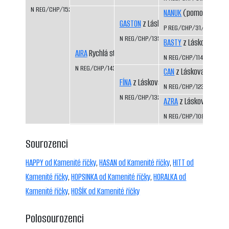
N REG/CHP/1523/09/11
NANUK
(pomocný regis
GASTON
z Láskova
P REG/CHP/31/99/01
N REG/CHP/1354/04/06
BASTY
z Láskova
AIRA
Rychlá stopa
N REG/CHP/1141/99/01
N REG/CHP/1435/07/09
CAN
z Láskova
FÍNA
z Láskova
N REG/CHP/1233/01/03
N REG/CHP/1325/03/05
AZRA
z Láskova
N REG/CHP/1085/98/0
Sourozenci
HAPPY od Kamenité říčky
,
HASAN od Kamenité říčky
,
HITT od
Kamenité říčky
,
HOPSINKA od Kamenité říčky
,
HORALKA od
Kamenité říčky
,
HOŠÍK od Kamenité říčky
Polosourozenci