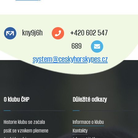
kny9j6h
+420 602 547
689
system@ceskyhorskypes.cz
O klubu ČHP
Důležité odkazy
Historie klubu se začala
Informace o klubu
psát se vznikem plemene
Kontakty