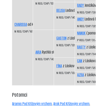
N REG/CHP/1515/09/11
BADY
Jenčíkův les
BELISA
Ledová bouře
N REG/CHP/1308/03/0
N REG/CHP/1453/07/09
ANDY
Ledová bouře
CHARISSA
od Kamenité říčky
N REG/CHP/1350/04/0
N REG/CHP/1615/12/14
NANUK
(pomocný regis
GASTON
z Láskova
P REG/CHP/31/99/01
N REG/CHP/1354/04/06
BASTY
z Láskova
AIRA
Rychlá stopa
N REG/CHP/1141/99/01
N REG/CHP/1435/07/09
CAN
z Láskova
FÍNA
z Láskova
N REG/CHP/1233/01/03
N REG/CHP/1325/03/05
AZRA
z Láskova
N REG/CHP/1085/98/0
Potomci
Aramis Pod Křížovým vrchem
,
Arok Pod Křížovým vrchem
,