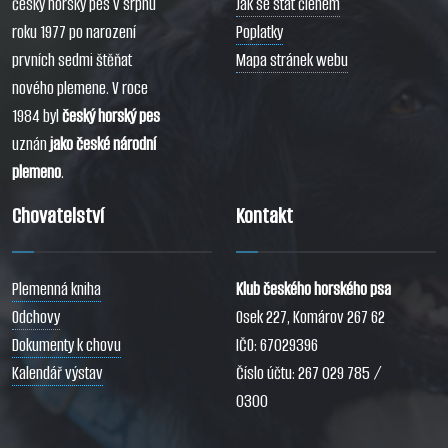
český horský pes v srpnu
Jak se stát členem
roku 1977 po narození
Poplatky
prvních sedmi štěňat
Mapa stránek webu
nového plemene. V roce
1984 byl
český horský pes
uznán
jako české národní
plemeno
.
Chovatelství
Kontakt
Plemenná kniha
Klub českého horského psa
Odchovy
Osek 227, Komárov 267 62
Dokumenty k chovu
IČO: 67029396
Kalendář výstav
Číslo účtu: 267 029 785 /
0300