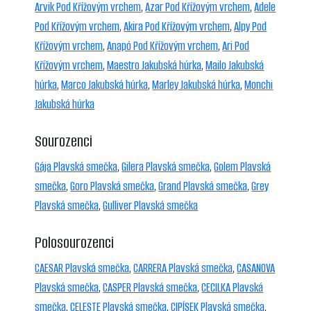
Arvik Pod Křížovým vrchem
,
Azar Pod Křížovým vrchem
,
Adele
Pod Křížovým vrchem
,
Akira Pod Křížovým vrchem
,
Alpy Pod
Křížovým vrchem
,
Anapó Pod Křížovým vrchem
,
Ari Pod
Křížovým vrchem
,
Maestro Jakubská húrka
,
Mailo Jakubská
húrka
,
Marco Jakubská húrka
,
Marley Jakubská húrka
,
Monchi
Jakubská húrka
Sourozenci
Gája Plavská smečka
,
Gilera Plavská smečka
,
Golem Plavská
smečka
,
Goro Plavská smečka
,
Grand Plavská smečka
,
Grey
Plavská smečka
,
Gulliver Plavská smečka
Polosourozenci
CAESAR Plavská smečka
,
CARRERA Plavská smečka
,
CASANOVA
Plavská smečka
,
CASPER Plavská smečka
,
CECILKA Plavská
smečka
,
CELESTE Plavská smečka
,
CIPÍSEK Plavská smečka
,