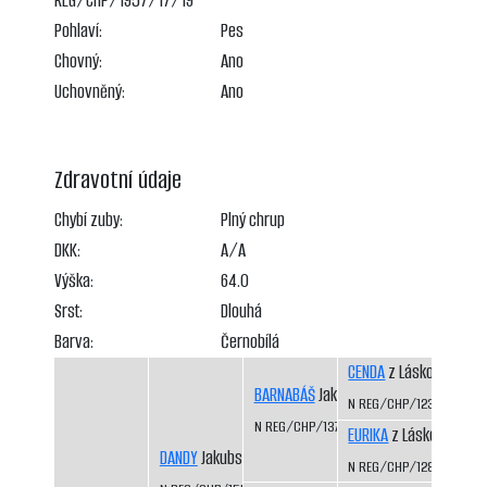
REG/CHP/1957/17/19
Pohlaví:
Pes
Chovný:
Ano
Uchovněný:
Ano
Zdravotní údaje
Chybí zuby:
Plný chrup
DKK:
A/A
Výška:
64.0
Srst:
Dlouhá
Barva:
Černobílá
CENDA
z Láskova
BARNABÁŠ
Jakubská húrka
N REG/CHP/1235/01/03
N REG/CHP/1370/05/07
EURIKA
z Láskova
DANDY
Jakubská húrka
N REG/CHP/1281/02/04