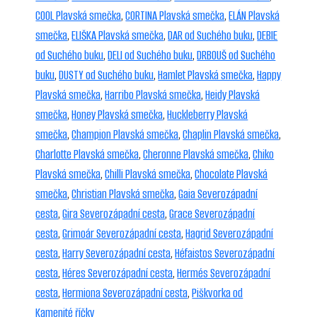
COOL Plavská smečka
,
CORTINA Plavská smečka
,
ELÁN Plavská
smečka
,
ELIŠKA Plavská smečka
,
DAR od Suchého buku
,
DEBIE
od Suchého buku
,
DELI od Suchého buku
,
DRBOUŠ od Suchého
buku
,
DUSTY od Suchého buku
,
Hamlet Plavská smečka
,
Happy
Plavská smečka
,
Harribo Plavská smečka
,
Heidy Plavská
smečka
,
Honey Plavská smečka
,
Huckleberry Plavská
smečka
,
Champion Plavská smečka
,
Chaplin Plavská smečka
,
Charlotte Plavská smečka
,
Cheronne Plavská smečka
,
Chiko
Plavská smečka
,
Chilli Plavská smečka
,
Chocolate Plavská
smečka
,
Christian Plavská smečka
,
Gaia Severozápadní
cesta
,
Gira Severozápadní cesta
,
Grace Severozápadní
cesta
,
Grimoár Severozápadní cesta
,
Hagrid Severozápadní
cesta
,
Harry Severozápadní cesta
,
Héfaistos Severozápadní
cesta
,
Héres Severozápadní cesta
,
Hermés Severozápadní
cesta
,
Hermiona Severozápadní cesta
,
Piškvorka od
Kamenité říčky