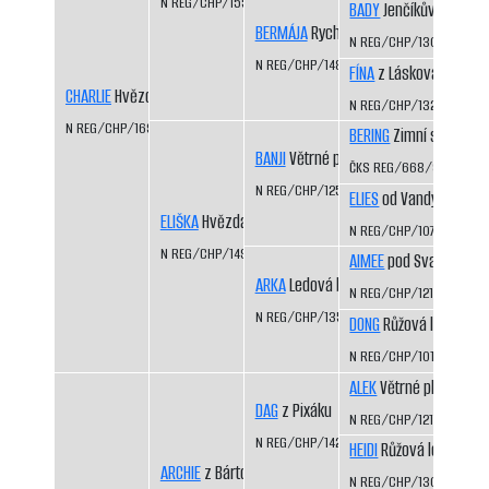
N REG/CHP/1554/11/12
BADY
Jenčíkův les
BERMÁJA
Rychlá stopa
N REG/CHP/1308/03/0
N REG/CHP/1480/08/10
FÍNA
z Láskova
CHARLIE
Hvězda Vysočiny
N REG/CHP/1325/03/0
N REG/CHP/1692/13/14
BERING
Zimní sen CS
BANJI
Větrné pláně
ČKS REG/668/92/94
N REG/CHP/1259/02/04
ELIES
od Vandy z Hájů 
ELIŠKA
Hvězda Vysočiny
N REG/CHP/1074/98/00
N REG/CHP/1494/08/10
AIMEE
pod Svatou Hor
ARKA
Ledová bouře
N REG/CHP/1212/01/03
N REG/CHP/1352/04/06
DONG
Růžová louka
N REG/CHP/1015/97/99
ALEK
Větrné pláně
DAG
z Pixáku
N REG/CHP/1217/01/05
N REG/CHP/1425/07/09
HEIDI
Růžová louka
ARCHIE
z Bártova háje
N REG/CHP/1306/03/0