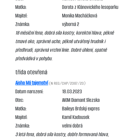
Matka:
Dorota z Klánovického lesoparku
Majitel:
Monika Macháčková
Známka:
výborná 2
18 měsíční fena, dobrá síla kostry, korektní hlava, pěkně
tmavé oko, správné ucho, pěkně utvářený hrudník i
předhrudí, správná vrchní linie. Dobré úhlení, spatně
předvádivá v pohybu.
třída otevřená
Aisha Má tajemství
(N REG/CHP/2387/23)
Datum narození:
18.03.2023
Otec:
AKIM Diamant Slezska
Matka:
Baileys Brdský expres
Majitel:
Kamil Kaďousek
Známka:
velmi dobrá
3 letá fena, dobrá síla kostry, dobře formovaná hlava,