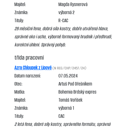
Majitel:
Magda Rysnerová
Známka:
výborná 2
Tituly:
R-CAC
28 měsíční fena, dobrá síla kostry, dobře utvářená hlava,
správné oko i ucho, výborně formovaný hrudník i předhrudí,
korektní úhlení. Správný pohyb.
třída pracovní
Azra Chloupek z Lipové
(N REG/CHP/2457/24)
Datum narození:
07.05.2024
Otec:
Artuš Pod Ořešníkem
Matka:
Bohemia Brdský expres
Majitel:
Tomáš Voříšek
Známka:
výborná 1
Tituly:
CAC
2 letá fena, dobré síly kostry, správného formátu, správná