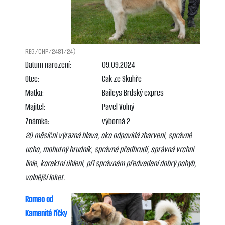
REG/CHP/2481/24)
Datum narození:
09.09.2024
Otec:
Cak ze Skuhře
Matka:
Baileys Brdský expres
Majitel:
Pavel Volný
Známka:
výborná 2
20 měsíční výrazná hlava, oko odpovídá zbarvení, správné
ucho, mohutný hrudník, správné předhrudí, správná vrchní
linie, korektní úhlení, při správném předvedení dobrý pohyb,
volnější loket.
Romeo od
Kamenité říčky