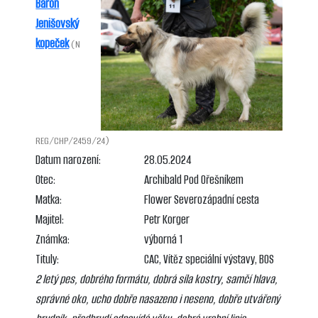
Baron
Jenišovský
kopeček
(N
REG/CHP/2459/24)
Datum narození:
28.05.2024
Otec:
Archibald Pod Ořešníkem
Matka:
Flower Severozápadní cesta
Majitel:
Petr Korger
Známka:
výborná 1
Tituly:
CAC, Vítěz speciální výstavy, BOS
2 letý pes, dobrého formátu, dobrá síla kostry, samčí hlava,
správné oko, ucho dobře nasazeno i neseno, dobře utvářený