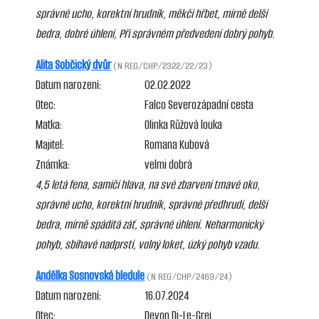
správné ucho, korektní hrudník, měkčí hřbet, mírně delší
bedra, dobré úhlení, Při správném předvedení dobrý pohyb.
Alita Sobčický dvůr
(N REG/CHP/2322/22/23)
Datum narození:
02.02.2022
Otec:
Falco Severozápadní cesta
Matka:
Olinka Růžová louka
Majitel:
Romana Kubová
Známka:
velmi dobrá
4,5 letá fena, samičí hlava, na své zbarvení tmavé oko,
správné ucho, korektní hrudník, správné předhrudí, delší
bedra, mírně spáditá záť, správné úhlení. Neharmonický
pohyb, sbíhavé nadprstí, volný loket, úzký pohyb vzadu.
Andělka Sosnovská bledule
(N REG/CHP/2469/24)
Datum narození:
16.07.2024
Otec:
Devon Di-Le-Grej