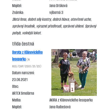
Majitel:
Jana Dršková
Známka:
výborná 3
3letá fena, dobré síly kostry, dobrá hlava, otevřené ucho,
správný hrudník, výrazné předhrudí, správné úhlení. Správný
pohyb, volnější loket.
třída čestná
Dorota z Klánovického
lesoparku
(N
REG/CHP/2301/21/23)
Datum narození:
23.06.2021
Otec:
ARTEX Smolárna
Matka:
AKIRA z Klánovického lesoparku
Majitel:
Jana Ruibešová