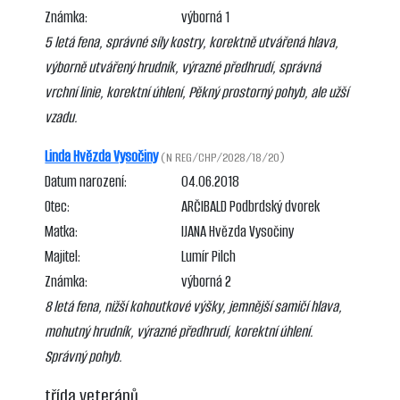
Známka:
výborná 1
5 letá fena, správné síly kostry, korektně utvářená hlava,
výborně utvářený hrudník, výrazné předhrudí, správná
vrchní linie, korektní úhlení, Pěkný prostorný pohyb, ale užší
vzadu.
Linda Hvězda Vysočiny
(N REG/CHP/2028/18/20)
Datum narození:
04.06.2018
Otec:
ARČIBALD Podbrdský dvorek
Matka:
IJANA Hvězda Vysočiny
Majitel:
Lumír Pilch
Známka:
výborná 2
8 letá fena, nižší kohoutkové výšky, jemnější samičí hlava,
mohutný hrudník, výrazné předhrudí, korektní úhlení.
Správný pohyb.
třída veteránů