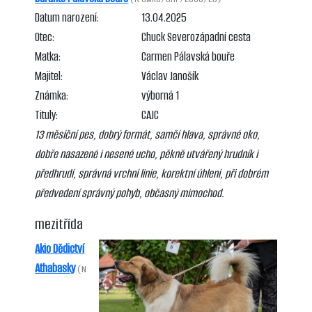
Datum narození:
13.04.2025
Otec:
Chuck Severozápadní cesta
Matka:
Carmen Pálavská bouře
Majitel:
Václav Janošík
Známka:
výborná 1
Tituly:
CAJC
13 měsíční pes, dobrý formát, samčí hlava, správné oko,
dobře nasazené i nesené ucho, pěkně utvářený hrudník i
předhrudí, správná vrchní linie, korektní úhlení, při dobrém
předvedení správný pohyb, občasný mimochod.
mezitřída
Akio Dědictví
Athabasky
(N