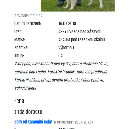
REG/CHP/2121/19)
Datum narození:
18.07.2019
Otec:
ARNY Hvězda nad Sázavou
Matka:
AGATHA pod Lazeckou skálou
Známka:
výborná 1
Tituly:
CAC
7 letý pes, nižší kohoutkové výšky, dobře utvářená hlava,
správné oko i ucho, korektní hrudník, správné předhrudí.
Korektní úhlení, při správném předvedení dobrý pohyb,
volnější loket.
Fena
třída dorostu
Sally od Kamenité říčky
(R CMKU/CHP/2581/2025)