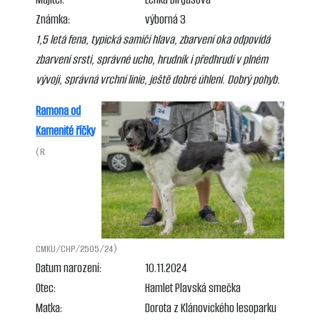
Známka:
výborná 3
1,5 letá fena, typická samičí hlava, zbarvení oka odpovídá
zbarvení srsti, správné ucho, hrudník i předhrudí v plném
vývoji, správná vrchní linie, ještě dobré úhlení. Dobrý pohyb.
Ramona od
Kamenité říčky
(R
CMKU/CHP/2505/24)
Datum narození:
10.11.2024
Otec:
Hamlet Plavská smečka
Matka:
Dorota z Klánovického lesoparku