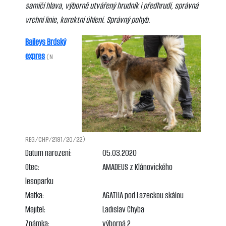
samičí hlava, výborně utvářený hrudník i předhrudí, správná
vrchní linie, korektní úhlení. Správný pohyb.
Baileys Brdský
expres
(N
REG/CHP/2191/20/22)
Datum narození:
05.03.2020
Otec:
AMADEUS z Klánovického
lesoparku
Matka:
AGATHA pod Lazeckou skálou
Majitel:
Ladislav Chyba
Známka:
výborná 2