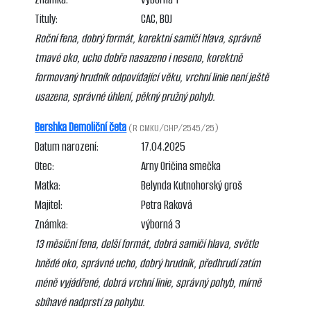
Tituly:
CAC, BOJ
Roční fena, dobrý formát, korektní samičí hlava, správně
tmavé oko, ucho dobře nasazeno i neseno, korektně
formovaný hrudník odpovídající věku, vrchní linie není ještě
usazena, správné úhlení, pěkný pružný pohyb.
Bershka Demoliční četa
(R CMKU/CHP/2545/25)
Datum narození:
17.04.2025
Otec:
Arny Oričina smečka
Matka:
Belynda Kutnohorský groš
Majitel:
Petra Raková
Známka:
výborná 3
13 měsíční fena, delší formát, dobrá samičí hlava, světle
hnědé oko, správné ucho, dobrý hrudník, předhrudí zatím
méně vyjádřené, dobrá vrchní linie, správný pohyb, mírně
sbíhavé nadprstí za pohybu.