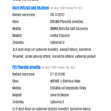
Bora Hvězda nad Sázavou
(N REG/CHP/1994/17/19)
Datum narození:
06.11.2017
Otec:
DREAM Plavská smečka
Matka:
ANINA Hvězda nad Sázavou
Majitel:
Lenka Čápová
Známka:
výborná 3
8,5 letá fena ve výborné kondici, samičí hlava, korektní
hrudník, stále plevný hřbet, korektní úhlení, výborný pohyb.
FIFI Plavská smečka
(N REG/CHP/1906/16/18)
Datum narození:
27.12.2016
Otec:
ARCHIE z Bártova háje
Matka:
ESCADA od Kamenité říčky
Majitel:
Jana Dršková
Známka:
výborná 2
9,5 letá fena ve výborné fyzické kondici, korektní hlava,