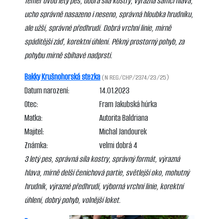
Téměř dvou letý pes, dobrá síla kostry, výrazná samčí hlava,
ucho správně nasazeno i neseno, správná hloubka hrudníku,
ale užší, správné předhrudí. Dobrá vrchní linie, mírně
spáditější záď, korektní úhlení. Pěkný prostorný pohyb, za
pohybu mírně sbíhavé nadprstí.
Bakky Krušnohorská stezka
(N REG/CHP/2374/23/25)
Datum narození:
14.01.2023
Otec:
Fram Jakubská húrka
Matka:
Autorita Baldriana
Majitel:
Michal Jandourek
Známka:
velmi dobrá 4
3 letý pes, správná síla kostry, správný formát, výrazná
hlava, mírně delší čenichová partie, světlejší oko, mohutný
hrudník, výrazné předhrudí, výborná vrchní linie, korektní
úhlení, dobrý pohyb, volnější loket.