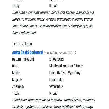
Tituly:
R-CAC
6letá fena, správný formát, dobrá síla kostry, samičí hlava,
korektní hrudník, méně výrazné předhrudí, výborná vrchní
linie, dobré úhlení. Při dobrém předvedení dobrý pohyb, ale
častý mimochod.
třída vítězů
Agáta Český bodygard
(N REG/CHP/2278/21/24)
Datum narození:
21.02.2021
Otec:
Monty od Kamenité říčky
Matka:
Linda Hvězda Vysočiny
Majitel:
Lumír Pilch
Známka:
výborná 2
Tituly:
R-CAC
5letá fena, fena správného formátu, samičí hlava, mohutný
hrudník, správná vrchní linie, korektní úhlení. Dobrý pohyb,