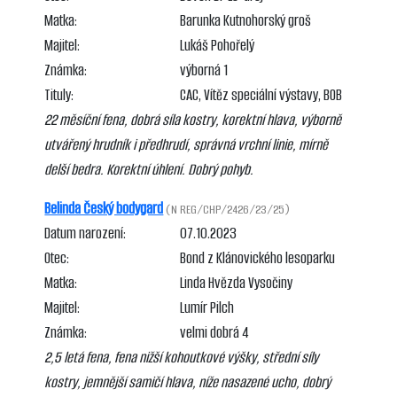
Matka:
Barunka Kutnohorský groš
Majitel:
Lukáš Pohořelý
Známka:
výborná 1
Tituly:
CAC, Vítěz speciální výstavy, BOB
22 měsíční fena, dobrá síla kostry, korektní hlava, výborně
utvářený hrudník i předhrudí, správná vrchní linie, mírně
delší bedra. Korektní úhlení. Dobrý pohyb.
Belinda Český bodygard
(N REG/CHP/2426/23/25)
Datum narození:
07.10.2023
Otec:
Bond z Klánovického lesoparku
Matka:
Linda Hvězda Vysočiny
Majitel:
Lumír Pilch
Známka:
velmi dobrá 4
2,5 letá fena, fena nižší kohoutkové výšky, střední síly
kostry, jemnější samičí hlava, níže nasazené ucho, dobrý