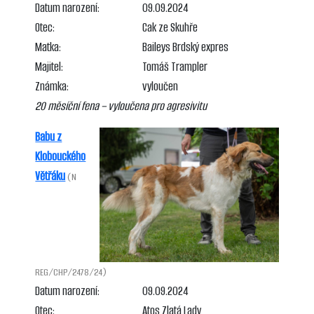
Datum narození:
09.09.2024
Otec:
Cak ze Skuhře
Matka:
Baileys Brdský expres
Majitel:
Tomáš Trampler
Známka:
vyloučen
20 měsíční fena – vyloučena pro agresivitu
Babu z
Klobouckého
Větřáku
(N
REG/CHP/2478/24)
Datum narození:
09.09.2024
Otec:
Atos Zlatá Lady