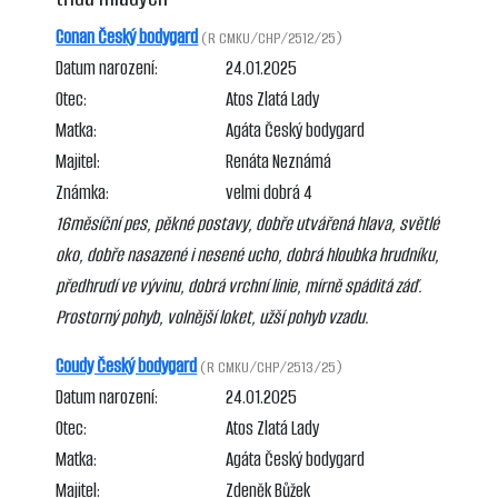
Conan Český bodygard
(R CMKU/CHP/2512/25)
Datum narození:
24.01.2025
Otec:
Atos Zlatá Lady
Matka:
Agáta Český bodygard
Majitel:
Renáta Neznámá
Známka:
velmi dobrá 4
16měsíční pes, pěkné postavy, dobře utvářená hlava, světlé
oko, dobře nasazené i nesené ucho, dobrá hloubka hrudníku,
předhrudí ve vývinu, dobrá vrchní linie, mírně spáditá záď.
Prostorný pohyb, volnější loket, užší pohyb vzadu.
Coudy Český bodygard
(R CMKU/CHP/2513/25)
Datum narození:
24.01.2025
Otec:
Atos Zlatá Lady
Matka:
Agáta Český bodygard
Majitel:
Zdeněk Bůžek