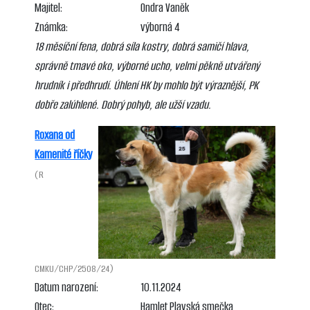
Majitel:
Ondra Vaněk
Známka:
výborná 4
18 měsíční fena, dobrá síla kostry, dobrá samičí hlava,
správně tmavé oko, výborné ucho, velmi pěkně utvářený
hrudník i předhrudí. Úhlení HK by mohlo být výraznější, PK
dobře zalúhlené. Dobrý pohyb, ale užší vzadu.
Roxana od
Kamenité říčky
(R
CMKU/CHP/2508/24)
Datum narození:
10.11.2024
Otec:
Hamlet Plavská smečka