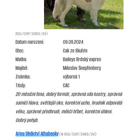
REG/CHP/2483/24)
Datum narození:
09.09.2024
Otec:
Cak ze Skuhře
Matka:
Baileys Brdský expres
Majitel:
Miloslav Šnepfenberg
Známka:
výborná 1
Tituly:
CAC
20 měsíční fena, dobrý formát, správná síla kostry, správná
samičí hlava, světlejší oko, korektní ucho, hrudník odpovídá
věku, správné předhrudí, měkčí hřbet, korektní úhlení.
Dobrý pohyb.
Arisa Dědictví Athabasky
(N REG/CHP/2486/24)