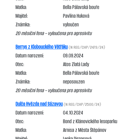
Matka:
Bella Pálavská bouře
Majitel:
Pavlína Huková
Známka:
vyloučen
20 měsíční fena – vyloučena pro agresivitu
Berrys z Klobouckého Větřáku
(N REG/CHP/2479/24)
Datum narození:
09.09.2024
Otec:
Atos Zlatá Lady
Matka:
Bella Pálavská bouře
Známka:
neposouzen
20 měsíční fena – vyloučena pro agresivitu
Dulča Hvězda nad Sázavou
(N REG/CHP/2500/24)
Datum narození:
04.10.2024
Otec:
Bond z Klánovického lesoparku
Matka:
Arnisa z Města Štěpánov
Majitel:
Lenka Dirgasová