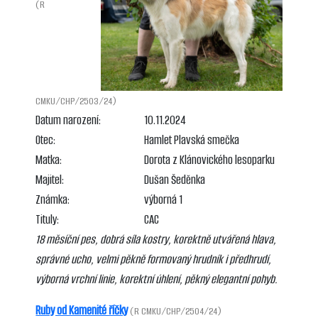
(R
CMKU/CHP/2503/24)
Datum narození:
10.11.2024
Otec:
Hamlet Plavská smečka
Matka:
Dorota z Klánovického lesoparku
Majitel:
Dušan Šeděnka
Známka:
výborná 1
Tituly:
CAC
18 měsíční pes, dobrá síla kostry, korektně utvářená hlava,
správné ucho, velmi pěkně formovaný hrudník i předhrudí,
výborná vrchní linie, korektní úhlení, pěkný elegantní pohyb.
Ruby od Kamenité říčky
(R CMKU/CHP/2504/24)