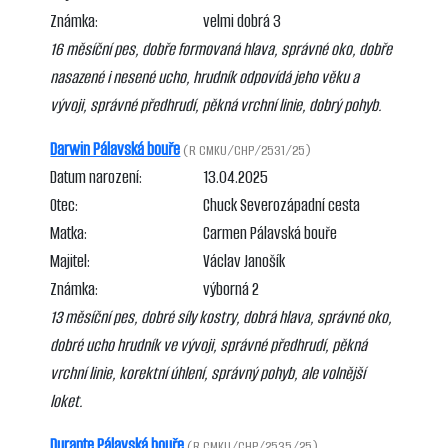
Známka:
velmi dobrá 3
16 měsíční pes, dobře formovaná hlava, správné oko, dobře
nasazené i nesené ucho, hrudník odpovídá jeho věku a
vývoji, správné předhrudí, pěkná vrchní linie, dobrý pohyb.
Darwin Pálavská bouře
(R CMKU/CHP/2531/25)
Datum narození:
13.04.2025
Otec:
Chuck Severozápadní cesta
Matka:
Carmen Pálavská bouře
Majitel:
Václav Janošík
Známka:
výborná 2
13 měsíční pes, dobré síly kostry, dobrá hlava, správné oko,
dobré ucho hrudník ve vývoji, správné předhrudí, pěkná
vrchní linie, korektní úhlení, správný pohyb, ale volnější
loket.
Durante Pálavská bouře
(R CMKU/CHP/2535/25)