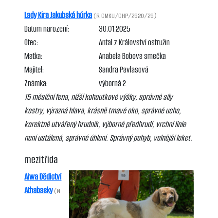
Lady Kira Jakubská húrka
(R CMKU/CHP/2520/25)
Datum narození:
30.01.2025
Otec:
Antal z Království ostružin
Matka:
Anabela Bobova smečka
Majitel:
Sandra Pavlasová
Známka:
výborná 2
15 měsíční fena, nižší kohoutkové výšky, správné síly
kostry, výrazná hlava, krásně tmavé oko, správné ucho,
korektně utvářený hrudník, výborné předhrudí, vrchní linie
není ustálená, správné úhlení. Správný pohyb, volnější loket.
mezitřída
Aiwa Dědictví
Athabasky
(N