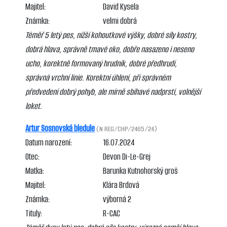
Majitel:
David Kysela
Známka:
velmi dobrá
Téměř 5 letý pes, nižší kohoutkové výšky, dobré síly kostry,
dobrá hlava, správně tmavé oko, dobře nasazeno i neseno
ucho, korektně formovaný hrudník, dobré předhrudí,
správná vrchní linie. Korektní úhlení, při správném
předvedení dobrý pohyb, ale mírně sbíhavé nadprstí, volnější
loket.
Artur Sosnovská bledule
(N REG/CHP/2465/24)
Datum narození:
16.07.2024
Otec:
Devon Di-Le-Grej
Matka:
Barunka Kutnohorský groš
Majitel:
Klára Brdová
Známka:
výborná 2
Tituly:
R-CAC