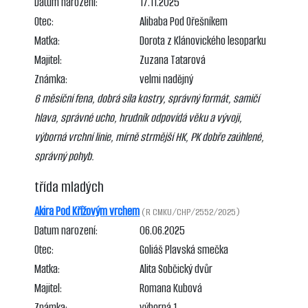
Datum narození:
17.11.2025
Otec:
Alibaba Pod Ořešníkem
Matka:
Dorota z Klánovického lesoparku
Majitel:
Zuzana Tatarová
Známka:
velmi nadějný
6 měsíční fena, dobrá síla kostry, správný formát, samičí
hlava, správné ucho, hrudník odpovídá věku a vývoji,
výborná vrchní linie, mírně strmější HK, PK dobře zaúhlené,
správný pohyb.
třída mladých
Akira Pod Křížovým vrchem
(R CMKU/CHP/2552/2025)
Datum narození:
06.06.2025
Otec:
Goliáš Plavská smečka
Matka:
Alita Sobčický dvůr
Majitel:
Romana Kubová
Známka:
výborná 1