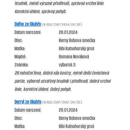
hrudník, méně výrazné předhrudí, správná vrchní linie.
Korektní úhlení, správný pohyb.
Dafne ze Skuhře
(N REG/CHP/2434/24/26)
Datum narození:
28.01.2024
Otec:
Berny Bobova smečka
Matka:
Bibi Kutnohorský groš
Majitel:
Romana Nováková
Známka:
výborná 3
28 měsíční fena, dobrá síla kostry, mírně delší čenichová
partie, výborně utvářený hrudník i předhrudí, dobrá vrchní
linie, korektní úhlení. Dobrý pohyb.
Derryl ze Skuhře
(N REG/CHP/2437/24/25)
Datum narození:
28.01.2024
Otec:
Berny Bobova smečka
Matka:
Bibi Kutnohorský groš