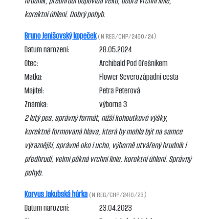
hrudník, předhrudí odpovídá věku, dobrá vrchní linie,
korektní úhlení. Dobrý pohyb.
Bruno Jenišovský kopeček
(N REG/CHP/2460/24)
Datum narození:
28.05.2024
Otec:
Archibald Pod Ořešníkem
Matka:
Flower Severozápadní cesta
Majitel:
Petra Peterová
Známka:
výborná 3
2 letý pes, správný formát, nižší kohoutkové výšky,
korektně formovaná hlava, která by mohla být na samce
výraznější, správné oko i ucho, výborně utvářený hrudník i
předhrudí, velmi pěkná vrchní linie, korektní úhlení. Správný
pohyb.
Korvus Jakubská húrka
(N REG/CHP/2410/23)
Datum narození:
23.04.2023