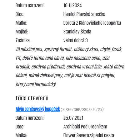
Datum narození:
10.11.2024
Otec:
Hamlet Plavská smečka
Matka:
Dorota z Klánovického lesoparku
Majitel:
Stanislav Škoda
Známka:
velmi dobrá 3
18 měsíční pes, správný formát, nůžkový skus, chybí: řezák,
P4, dobře formovaná hlava, níže nasazené ucho, užší
hrudník, správné předhrudí, správná vrchní linie. Ještě dobré
úhlení, mírně zbíhavé paty, což je znát hlavně za pohybu,
který není harmonický.
třída otevřená
Alvin Jenišovský kopeček
(N REG/CHP/2302/21/25)
Datum narození:
25.07.2021
Otec:
Archibald Pod Ořešníkem
Matka:
Flower Severozápadní cesta