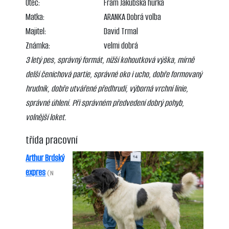
Otec:
Fram Jakubská húrka
Matka:
ARANKA Dobrá volba
Majitel:
David Trmal
Známka:
velmi dobrá
3 letý pes, správný formát, nižší kohoutková výška, mírně
delší čenichová partie, správné oko i ucho, dobře formovaný
hrudník, dobře utvářené předhrudí, výborná vrchní linie,
správné úhlení. Při správném předvedení dobrý pohyb,
volnější loket.
třída pracovní
Arthur Brdský
expres
(N