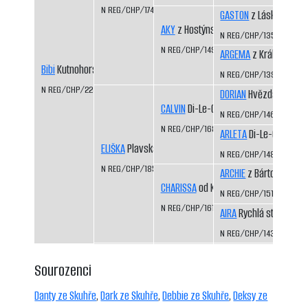
N REG/CHP/1749/14/16
GASTON
z Láskova
AKY
z Hostýnského trailu
N REG/CHP/1354/04/0
N REG/CHP/1498/09/12
ARGEMA
z Království 
Bibi
Kutnohorský groš
N REG/CHP/1394/06/0
N REG/CHP/2248/20/22
DORIAN
Hvězda Vysoči
CALVIN
Di-Le-Grej
N REG/CHP/1461/07/10
N REG/CHP/1686/13/15
ARLETA
Di-Le-Grej
ELIŠKA
Plavská smečka
N REG/CHP/1486/08/10
N REG/CHP/1859/16/18
ARCHIE
z Bártova háje
CHARISSA
od Kamenité říčky
N REG/CHP/1515/09/11
N REG/CHP/1615/12/14
AIRA
Rychlá stopa
N REG/CHP/1435/07/09
Sourozenci
Danty ze Skuhře
,
Dark ze Skuhře
,
Debbie ze Skuhře
,
Deksy ze