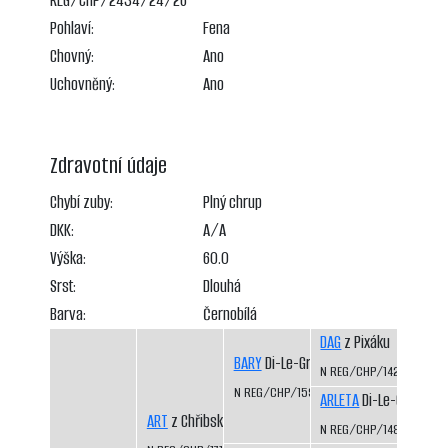
REG/CHP/2434/24/26
Pohlaví:
Fena
Chovný:
Ano
Uchovněný:
Ano
Zdravotní údaje
Chybí zuby:
Plný chrup
DKK:
A/A
Výška:
60.0
Srst:
Dlouhá
Barva:
Černobílá
DAG
z Pixáku
BARY
Di-Le-Grej
N REG/CHP/1425/07/09
N REG/CHP/1593/11/13
ARLETA
Di-Le-Grej
ART
z Chřibského úpatí
N REG/CHP/1486/08/10