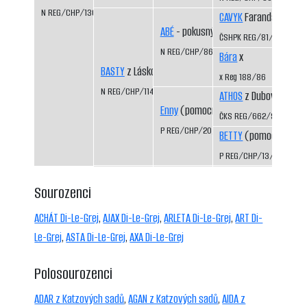
N REG/CHP/1360/04/06
CAVYK
Faranda CS
ABÉ
- pokusný vrh
ČSHPK REG/81/84
N REG/CHP/866/93/95
Bára
x
BASTY
z Láskova
x Reg 188/86
N REG/CHP/1141/99/01
ATHOS
z Dubových pas
Enny
(pomocný registr)
ČKS REG/662/92/94
P REG/CHP/20/95/97
BETTY
(pomocný regis
P REG/CHP/13/92/96
Sourozenci
ACHÁT Di-Le-Grej
,
AJAX Di-Le-Grej
,
ARLETA Di-Le-Grej
,
ART Di-
Le-Grej
,
ASTA Di-Le-Grej
,
AXA Di-Le-Grej
Polosourozenci
ADAR z Katzových sadů
,
AGAN z Katzových sadů
,
AIDA z