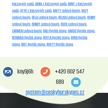
Katzových sadů
,
AKIM z Katzových sadů
,
ARNY z Katzových
sadů
,
ATYR z Katzových sadů
,
BAFFY Ledová bouře
,
BAZY
Ledová bouře
,
BELA Ledová bouře
,
BELISA Ledová bouře
,
BENNY
Ledová bouře
,
BONDY Ledová bouře
,
BUCK Ledová bouře
,
CARMEN Ledová bouře
,
BALI Rychlá stopa
,
BARGO Rychlá stopa
,
BERMÁJA Rychlá stopa
,
BERTA Rychlá stopa
,
BORA Rychlá
stopa
,
BRIT Rychlá stopa
,
BUSTY Rychlá stopa
kny9j6h
+420 602 547
689
system@ceskyhorskypes.cz