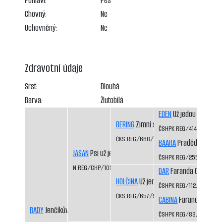
Pohlaví:
Pes
Chovný:
Ne
Uchovněný:
Ne
Zdravotní údaje
Srst:
Dlouhá
Barva:
Žlutobílá
EDEN
Už jedou CS
BERING
Zimní sen CS
ČSHPK REG/414/89
ČKS REG/668/92/94
BAARA
Pradědova louk
JASAN
Psi už jedou
ČSHPK REG/255/88
N REG/CHP/1050/98/99
DAR
Faranda CS
HOLČINA
Už jedou CS
ČSHPK REG/112/86/88
ČKS REG/657/92/93
CABINA
Faranda CS
BADY
Jenčíkův les
ČSHPK REG/83/84