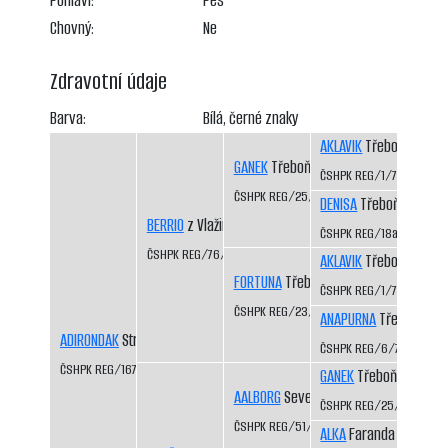
Pohlaví:
Pes
Chovný:
Ne
Zdravotní údaje
Barva:
Bílá, černé znaky
AKLAVIK
Třeboň-Kopeč
GANEK
Třeboň-Kopeček CS
ČSHPK REG/1/77
ČSHPK REG/25/82
DENISA
Třeboň-Kopeče
BERRIO
z Vlažinky CS
ČSHPK REG/18a/81
ČSHPK REG/76/84/86
AKLAVIK
Třeboň-Kopeč
FORTUNA
Třeboň-Kopeček CS
ČSHPK REG/1/77
ČSHPK REG/23/81
ANAPURNA
Třeboň-Kop
ADIRONDAK
Stráž nad Nežárkou CS
ČSHPK REG/6/77
ČSHPK REG/167/86
GANEK
Třeboň-Kopeče
AALBORG
Severní vítr CS
ČSHPK REG/25/82
ČSHPK REG/51/83
ALKA
Faranda CS