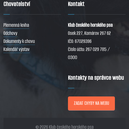
Chovatelství
Kontakt
Plemenná kniha
Klub českého horského psa
Odchovy
Osek 227, Komárov 267 62
Dokumenty k chovu
IČO: 67029396
Kalendář výstav
Číslo účtu: 267 029 785 /
0300
Kontakty na správce webu
ZADAT CHYBY NA WEBU
© 2026 Klub českého horského psa