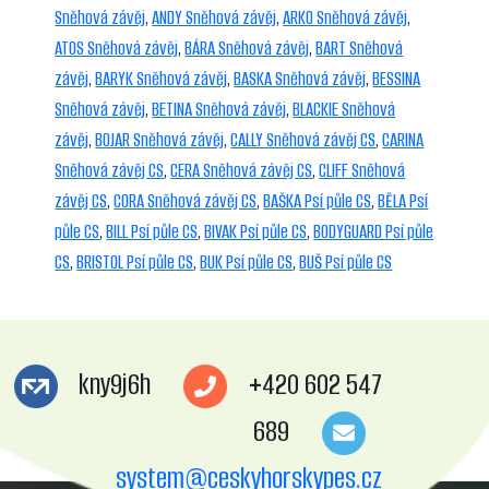
Sněhová závěj
,
ANDY Sněhová závěj
,
ARKO Sněhová závěj
,
ATOS Sněhová závěj
,
BÁRA Sněhová závěj
,
BART Sněhová
závěj
,
BARYK Sněhová závěj
,
BASKA Sněhová závěj
,
BESSINA
Sněhová závěj
,
BETINA Sněhová závěj
,
BLACKIE Sněhová
závěj
,
BOJAR Sněhová závěj
,
CALLY Sněhová závěj CS
,
CARINA
Sněhová závěj CS
,
CERA Sněhová závěj CS
,
CLIFF Sněhová
závěj CS
,
CORA Sněhová závěj CS
,
BAŠKA Psí půle CS
,
BĚLA Psí
půle CS
,
BILL Psí půle CS
,
BIVAK Psí půle CS
,
BODYGUARD Psí půle
CS
,
BRISTOL Psí půle CS
,
BUK Psí půle CS
,
BUŠ Psí půle CS
kny9j6h
+420 602 547
689
system@ceskyhorskypes.cz