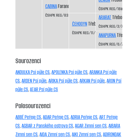
CABINA
Faranda CS
ČSHPK REG/18a/81
ČSHPK REG/83/84
ARARAT
Třeboň-Kopeč
ČEHOOYN
Třeboň-Kopeček CS
ČSHPK REG/2/77
ČSHPK REG/11/79
ANAPURNA
Třeboň-Kop
ČSHPK REG/6/77
Sourozenci
ANDULKA Psí půle CS
,
APOLENKA Psí půle CS
,
ARANKA Psí půle
CS
,
ARDEN Psí půle
,
ARIKA Psí půle CS
,
ARKAN Psí půle
,
ARON Psí
půle CS
,
ATAR Psí půle CS
Polosourozenci
ABBÉ Peřeje CS
,
ADAR Peřeje CS
,
ADRIA Peřeje CS
,
ART Peřeje
CS
,
AGBAR z Panského ostrova CS
,
AGAR Zimní sen CS
,
AIBARA
Zimní sen CS
,
AIDA Zimní sen CS
,
AIKI Zimní sen CS
,
ADIRONDAK