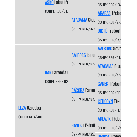
ASKÖ
Labutí řeka CS
ČSHPK REG/13/81
ČSHPK REG/91/84
ARARAT
Třeboň-Kopeč
ATACAMA
Studená Javořice
ČSHPK REG/2/77
ČSHPK REG/47/83
DIKTÉ
Třeboň-Kopeček
ČSHPK REG/17/81
AALBORG
Severní vítr C
AALBORG
Labutí řeka CS
ČSHPK REG/51/83
ČSHPK REG/87/84
ATACAMA
Studená Javo
DAR
Faranda CS
ČSHPK REG/47/83
ČSHPK REG/112/86/88
GANEK
Třeboň-Kopeče
CÁCORA
Faranda CS
ČSHPK REG/25/82
ČSHPK REG/84/84
ČEHOOYN
Třeboň-Kope
ELZA
Už jedou CS
ČSHPK REG/11/79
ČSHPK REG/419/89
AKLAVIK
Třeboň-Kopeč
GANEK
Třeboň-Kopeček CS
ČSHPK REG/1/77
ČSHPK REG/25/82
DENISA
Třeboň-Kopeče