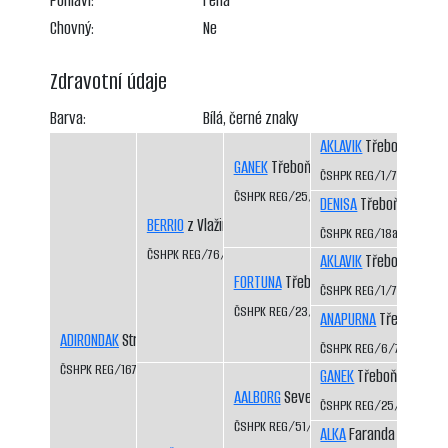
Pohlaví:
Fena
Chovný:
Ne
Zdravotní údaje
Barva:
Bílá, černé znaky
AKLAVIK
Třeboň-Kopeč
GANEK
Třeboň-Kopeček CS
ČSHPK REG/1/77
ČSHPK REG/25/82
DENISA
Třeboň-Kopeče
BERRIO
z Vlažinky CS
ČSHPK REG/18a/81
ČSHPK REG/76/84/86
AKLAVIK
Třeboň-Kopeč
FORTUNA
Třeboň-Kopeček CS
ČSHPK REG/1/77
ČSHPK REG/23/81
ANAPURNA
Třeboň-Kop
ADIRONDAK
Stráž nad Nežárkou CS
ČSHPK REG/6/77
ČSHPK REG/167/86
GANEK
Třeboň-Kopeče
AALBORG
Severní vítr CS
ČSHPK REG/25/82
ČSHPK REG/51/83
ALKA
Faranda CS