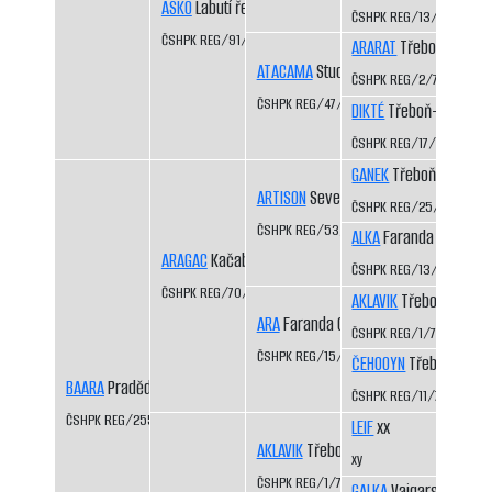
ASKÖ
Labutí řeka CS
ČSHPK REG/13/81
ČSHPK REG/91/84
ARARAT
Třeboň-Kopeč
ATACAMA
Studená Javořice
ČSHPK REG/2/77
ČSHPK REG/47/83
DIKTÉ
Třeboň-Kopeček
ČSHPK REG/17/81
GANEK
Třeboň-Kopeče
ARTISON
Severní vítr CS
ČSHPK REG/25/82
ČSHPK REG/53/83
ALKA
Faranda CS
ARAGAC
Kačabka CS
ČSHPK REG/13/81
ČSHPK REG/70/84
AKLAVIK
Třeboň-Kopeč
ARA
Faranda CS
ČSHPK REG/1/77
ČSHPK REG/15/81
ČEHOOYN
Třeboň-Kope
BAARA
Pradědova louka CS
ČSHPK REG/11/79
ČSHPK REG/255/88
LEIF
xx
AKLAVIK
Třeboň-Kopeček CS
xy
ČSHPK REG/1/77
GALKA
Vajgarské vrchy