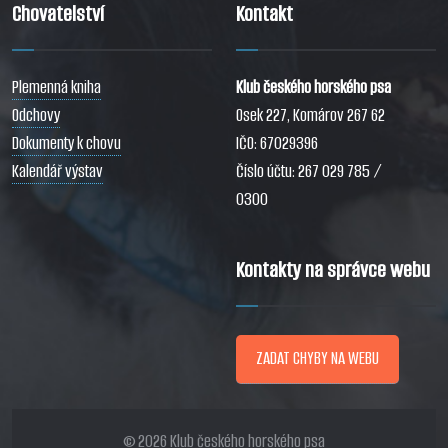
Chovatelství
Kontakt
Plemenná kniha
Klub českého horského psa
Odchovy
Osek 227, Komárov 267 62
Dokumenty k chovu
IČO: 67029396
Kalendář výstav
Číslo účtu: 267 029 785 /
0300
Kontakty na správce webu
ZADAT CHYBY NA WEBU
© 2026 Klub českého horského psa