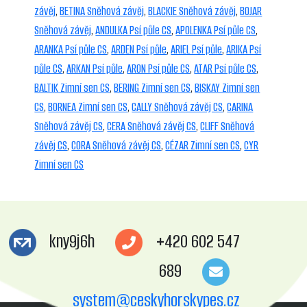
závěj
,
BETINA Sněhová závěj
,
BLACKIE Sněhová závěj
,
BOJAR
Sněhová závěj
,
ANDULKA Psí půle CS
,
APOLENKA Psí půle CS
,
ARANKA Psí půle CS
,
ARDEN Psí půle
,
ARIEL Psí půle
,
ARIKA Psí
půle CS
,
ARKAN Psí půle
,
ARON Psí půle CS
,
ATAR Psí půle CS
,
BALTIK Zimní sen CS
,
BERING Zimní sen CS
,
BISKAY Zimní sen
CS
,
BORNEA Zimní sen CS
,
CALLY Sněhová závěj CS
,
CARINA
Sněhová závěj CS
,
CERA Sněhová závěj CS
,
CLIFF Sněhová
závěj CS
,
CORA Sněhová závěj CS
,
CÉZAR Zimní sen CS
,
CYR
Zimní sen CS
kny9j6h
+420 602 547
689
system@ceskyhorskypes.cz