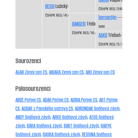
BESSI
Lužický hvozd CS
ČSHPK REG/2484/72
ČSHPK REG/41/84
bernardýn
----
DANGERI
Třeboň-Kopeček CS
xxxx
ČSHPK REG/16/81
ASKÖ
Třeboň-Kopeček
ČSHPK REG/5/77
Sourozenci
AGAR Zimní sen CS
,
AIBARA Zimní sen CS
,
AIKI Zimní sen CS
Polosourozenci
ABBÉ Peřeje CS
,
ADAR Peřeje CS
,
ADRIA Peřeje CS
,
ART Peřeje
CS
,
AGBAR z Panského ostrova CS
,
ADIRONDAK Sněhová závěj
,
ANDY Sněhová závěj
,
ARKO Sněhová závěj
,
ATOS Sněhová
závěj
,
BÁRA Sněhová závěj
,
BART Sněhová závěj
,
BARYK
Sněhová závěj
,
BASKA Sněhová závěj
,
BESSINA Sněhová