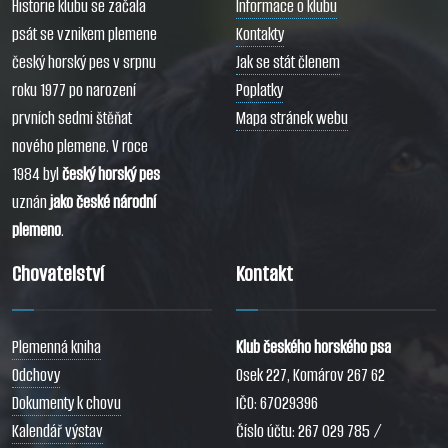
Historie klubu se začala
Informace o klubu
psát se vznikem plemene
Kontakty
český horský pes v srpnu
Jak se stát členem
roku 1977 po narození
Poplatky
prvních sedmi štěňat
Mapa stránek webu
nového plemene. V roce
1984 byl
český horský pes
uznán
jako české národní
plemeno
.
Chovatelství
Kontakt
Plemenná kniha
Klub českého horského psa
Odchovy
Osek 227, Komárov 267 62
Dokumenty k chovu
IČO: 67029396
Kalendář výstav
Číslo účtu: 267 029 785 /