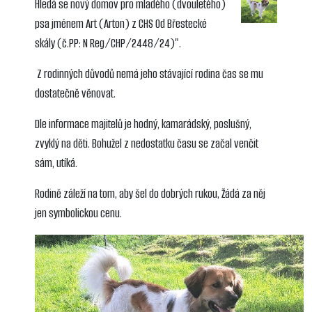
Hledá se nový domov pro mladého (dvouletého)
psa jménem Art (Arton) z CHS Od Břestecké
skály (č.PP: N Reg/CHP/2448/24)".
Z rodinných důvodů nemá jeho stávající rodina čas se mu
dostatečně věnovat.
Dle informace majitelů je hodný, kamarádský, poslušný,
zvyklý na děti. Bohužel z nedostatku času se začal venčit
sám, utíká.
Rodině záleží na tom, aby šel do dobrých rukou, Žádá za něj
jen symbolickou cenu.