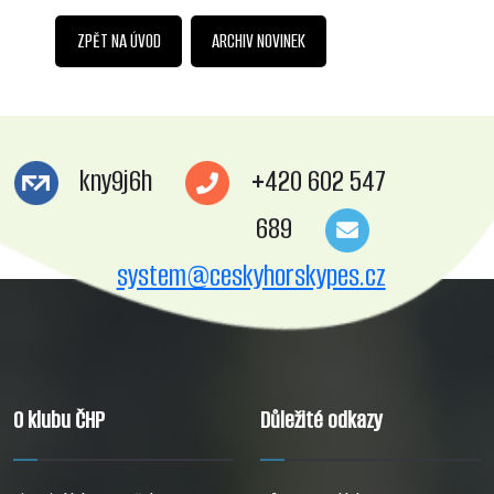
ZPĚT NA ÚVOD
ARCHIV NOVINEK
kny9j6h
+420 602 547
689
system@ceskyhorskypes.cz
O klubu ČHP
Důležité odkazy