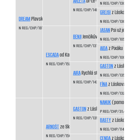
ARLETA
Di-Le-Grej
N REG/CHP/1308/03/0
N REG/CHP/1486/08/10
GREJSI
z Láskova
DREAM
Plavská smečka
N REG/CHP/1360/04/0
N REG/CHP/1816/15/17
JASAN
Psi už jedou
BENJI
Jenčíkův les
N REG/CHP/1050/98/9
N REG/CHP/1310/03/05
AIDA
z Pixáku
ESCADA
od Kamenité říčky
N REG/CHP/1066/98/9
N REG/CHP/1523/09/11
GASTON
z Láskova
AIRA
Rychlá stopa
N REG/CHP/1354/04/0
N REG/CHP/1435/07/09
FÍNA
z Láskova
N REG/CHP/1325/03/0
NANUK
(pomocný regis
GASTON
z Láskova
P REG/CHP/31/99/01
N REG/CHP/1354/04/06
BASTY
z Láskova
ARNOŠT
ze Skuhře
N REG/CHP/1141/99/01
N REG/CHP/1508/09/11
CENDA
z Láskova