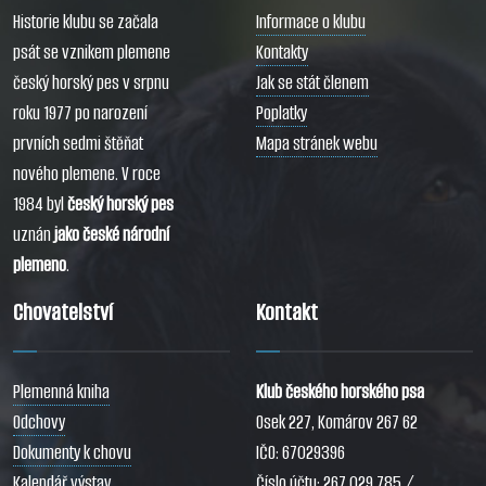
Historie klubu se začala
Informace o klubu
psát se vznikem plemene
Kontakty
český horský pes v srpnu
Jak se stát členem
roku 1977 po narození
Poplatky
prvních sedmi štěňat
Mapa stránek webu
nového plemene. V roce
1984 byl
český horský pes
uznán
jako české národní
plemeno
.
Chovatelství
Kontakt
Plemenná kniha
Klub českého horského psa
Odchovy
Osek 227, Komárov 267 62
Dokumenty k chovu
IČO: 67029396
Kalendář výstav
Číslo účtu: 267 029 785 /