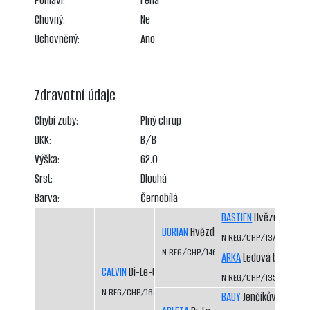
Pohlaví:
Fena
Chovný:
Ne
Uchovněný:
Ano
Zdravotní údaje
Chybí zuby:
Plný chrup
DKK:
B/B
Výška:
62.0
Srst:
Dlouhá
Barva:
Černobílá
BASTIEN
Hvězda Vysoč
DORIAN
Hvězda Vysočiny
N REG/CHP/1375/05/07
N REG/CHP/1461/07/10
ARKA
Ledová bouře
CALVIN
Di-Le-Grej
N REG/CHP/1352/04/0
N REG/CHP/1686/13/15
BADY
Jenčíkův les