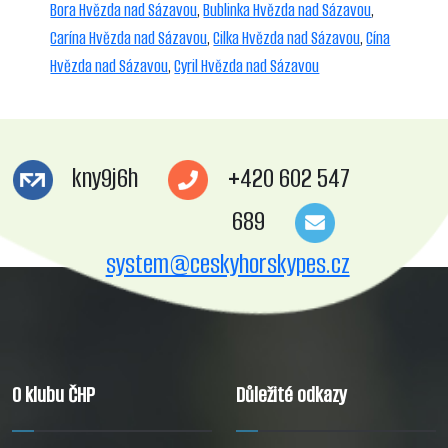
Bora Hvězda nad Sázavou
,
Bublinka Hvězda nad Sázavou
,
Carína Hvězda nad Sázavou
,
Cilka Hvězda nad Sázavou
,
Cína
Hvězda nad Sázavou
,
Cyril Hvězda nad Sázavou
kny9j6h
+420 602 547
689
system@ceskyhorskypes.cz
O klubu ČHP
Důležité odkazy