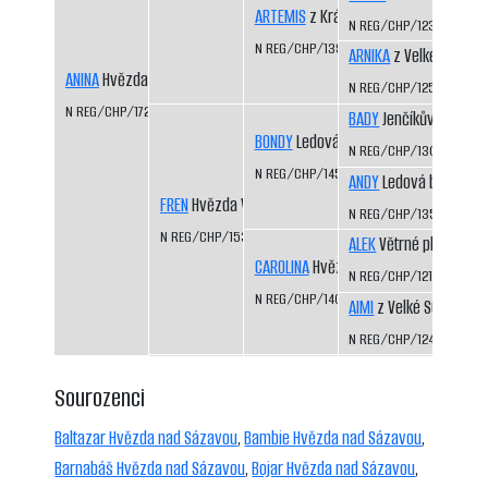
ARTEMIS
z Království sněhu
N REG/CHP/1235/01/03
N REG/CHP/1397/06/08
ARNIKA
z Velké Suché
ANINA
Hvězda nad Sázavou
N REG/CHP/1250/02/04
N REG/CHP/1728/14/15
BADY
Jenčíkův les
BONDY
Ledová bouře
N REG/CHP/1308/03/0
N REG/CHP/1451/07/09
ANDY
Ledová bouře
FREN
Hvězda Vysočiny
N REG/CHP/1350/04/0
N REG/CHP/1535/10/11
ALEK
Větrné pláně
CAROLINA
Hvězda Vysočiny
N REG/CHP/1217/01/05
N REG/CHP/1407/07/09
AIMI
z Velké Suché
N REG/CHP/1249/02/04
Sourozenci
Baltazar Hvězda nad Sázavou
,
Bambie Hvězda nad Sázavou
,
Barnabáš Hvězda nad Sázavou
,
Bojar Hvězda nad Sázavou
,