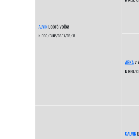
N REG/C
ALVIN
Dobrá volba
N REG/CHP/1831/15/17
ARKA
z 
N REG/C
CALVIN
D