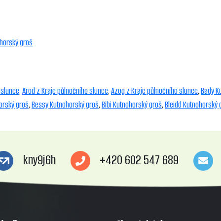
horský groš
 slunce
,
Arod z Kraje půlnočního slunce
,
Azog z Kraje půlnočního slunce
,
Bady K
orský groš
,
Bessy Kutnohorský groš
,
Bibi Kutnohorský groš
,
Bleidd Kutnohorský 
kny9j6h
+420 602 547 689