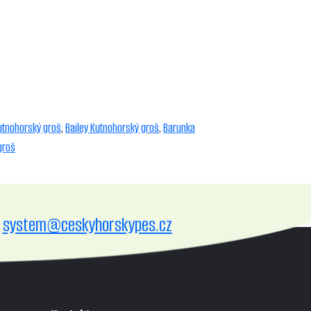
utnohorský groš
,
Bailey Kutnohorský groš
,
Barunka
groš
system@ceskyhorskypes.cz