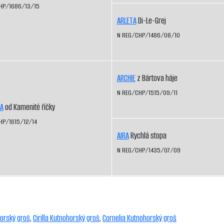
HP/1686/13/15
ARLETA
Di-Le-Grej
N REG/CHP/1486/08/10
ARCHIE
z Bártova háje
N REG/CHP/1515/09/11
SA
od Kamenité říčky
HP/1615/12/14
AIRA
Rychlá stopa
N REG/CHP/1435/07/09
horský groš
,
Cirilla Kutnohorský groš
,
Cornelia Kutnohorský groš