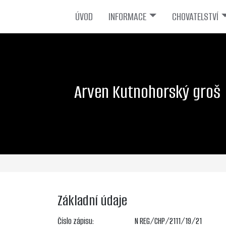
ÚVOD
INFORMACE
CHOVATELSTVÍ
Arven Kutnohorský groš
Základní údaje
Číslo zápisu:
N REG/CHP/2111/19/21