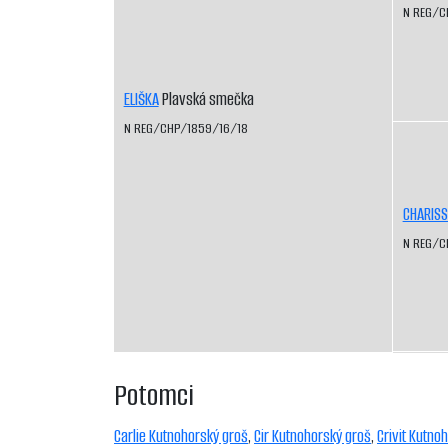
N REG/C
ELIŠKA
Plavská smečka
N REG/CHP/1859/16/18
CHARIS
N REG/C
Potomci
Carlie Kutnohorský groš
,
Cir Kutnohorský groš
,
Crivit Kutno