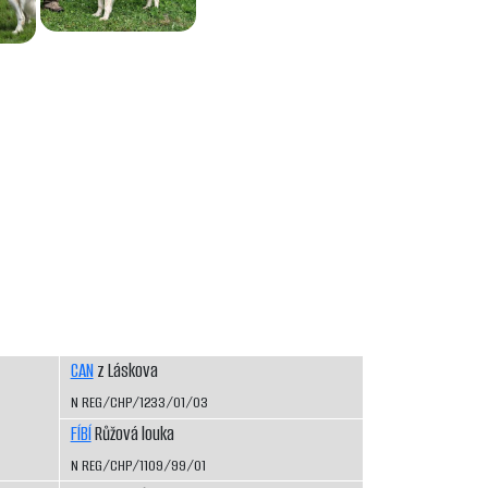
CAN
z Láskova
N REG/CHP/1233/01/03
FÍBÍ
Růžová louka
N REG/CHP/1109/99/01