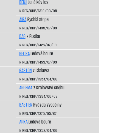
BENJI
Jenčíkův les
N REG/CHP/1310/03/05
AIRA
Rychlá stopa
N REG/CHP/1435/07/09
DAG
z Pixáku
N REG/CHP/1425/07/09
BELISA
Ledová bouře
N REG/CHP/1453/07/09
GASTON
z Láskova
N REG/CHP/1354/04/06
ARGEMA
z Království sněhu
N REG/CHP/1394/06/08
BASTIEN
Hvězda Vysočiny
N REG/CHP/1375/05/07
ARKA
Ledová bouře
N REG/CHP/1352/04/06