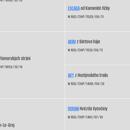
HP/1602/12/13
ESCADA
od Kamenité říčky
N REG/CHP/1523/09/11
AKIM
z Bártova háje
N REG/CHP/1512/09/11
Všenorských strání
HP/1653/12/14
AKY
z Hostýnského trailu
N REG/CHP/1498/09/12
DORIAN
Hvězda Vysočiny
N REG/CHP/1461/07/10
i-Le-Grej