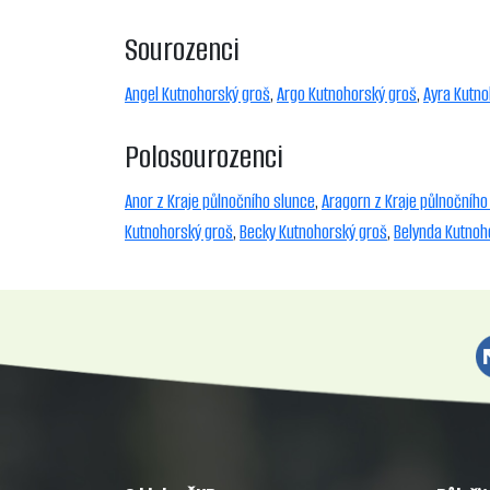
Sourozenci
Angel Kutnohorský groš
,
Argo Kutnohorský groš
,
Ayra Kutno
Polosourozenci
Anor z Kraje půlnočního slunce
,
Aragorn z Kraje půlnočního
Kutnohorský groš
,
Becky Kutnohorský groš
,
Belynda Kutnoh