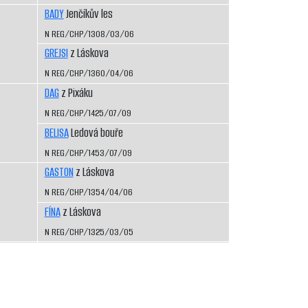
BADY
Jenčíkův les
N REG/CHP/1308/03/06
GREJSI
z Láskova
N REG/CHP/1360/04/06
DAG
z Pixáku
N REG/CHP/1425/07/09
BELISA
Ledová bouře
N REG/CHP/1453/07/09
GASTON
z Láskova
N REG/CHP/1354/04/06
FÍNA
z Láskova
N REG/CHP/1325/03/05