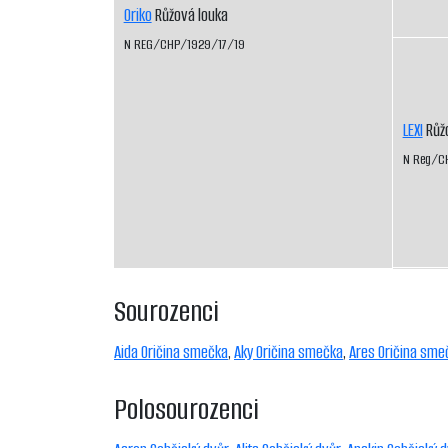
Oriko
Růžová louka
N REG/CHP/1929/17/19
LEXI
Růžo
N Reg/C
Sourozenci
Aida Oričina smečka
,
Aky Oričina smečka
,
Ares Oričina sme
Polosourozenci