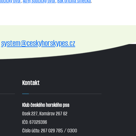
občický dvůr
,
Átrej Sobčický dvůr
,
Bak Oričina smečka
,
system@ceskyhorskypes.cz
Kontakt
Klub českého horského psa
Osek 227, Komárov 267 62
IČO: 67029396
Číslo účtu: 267 029 785 / 0300