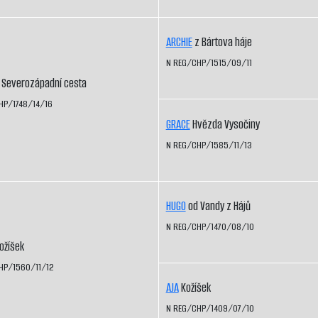
ARCHIE
z Bártova háje
N REG/CHP/1515/09/11
Severozápadní cesta
HP/1748/14/16
GRACE
Hvězda Vysočiny
N REG/CHP/1585/11/13
HUGO
od Vandy z Hájů
N REG/CHP/1470/08/10
ožíšek
HP/1560/11/12
AJA
Kožíšek
N REG/CHP/1409/07/10