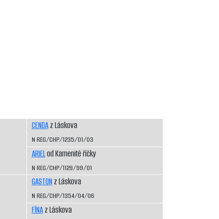
CENDA
z Láskova
N REG/CHP/1235/01/03
ARIEL
od Kamenité říčky
N REG/CHP/1129/99/01
GASTON
z Láskova
N REG/CHP/1354/04/06
FÍNA
z Láskova