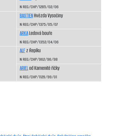
N REG/CHP/1285/02/06
BASTIEN
Hvězda Vysočiny
N REG/CHP/1375/05/07
ARKA
Ledová bouře
N REG/CHP/1352/04/06
ALF
z Řepíku
N REG/CHP/962/96/98
ARIEL
od Kamenité říčky
N REG/CHP/1129/99/01