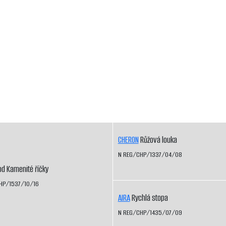
CHERON
Růžová louka
N REG/CHP/1337/04/08
d Kamenité říčky
HP/1537/10/16
AIRA
Rychlá stopa
N REG/CHP/1435/07/09