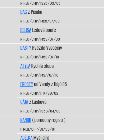
N REG/CHP/1325/03/05
DAG
z Pixáku
N REG/CHP/1425/07/09
BELISA
Ledová bouře
N REG/CHP/1453/07/09
DASTY
Hvězda Vysočiny
N REG/CHP/1459/07/10
ATYLA
Rychlá stopa
N REG/CHP/1437/07/10
FROSTY
od Vandy z Hájů CS
N REG/CHP/1117/99/02
GÁJA
z Láskova
N REG/CHP/1356/04/06
NANUK
(pomocný registr)
P REG/CHP/31/99/01
ADÉLKA
Myší díra