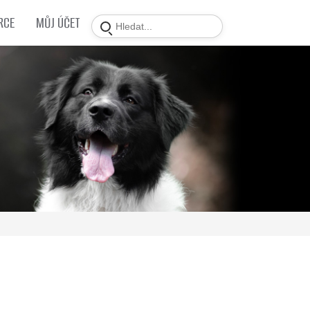
RCE
MŮJ ÚČET