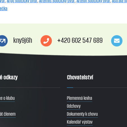
dvůr
,
Argo Sobčický dvůr
,
Artemis Sobčický dvůr
,
Arteon Sobčický dvůr
,
Astraia S
mečka
kny9j6h
+420 602 547 689
té odkazy
Chovatelství
e o klubu
Plemenná kniha
Odchovy
tát členem
Dokumenty k chovu
Kalendář výstav