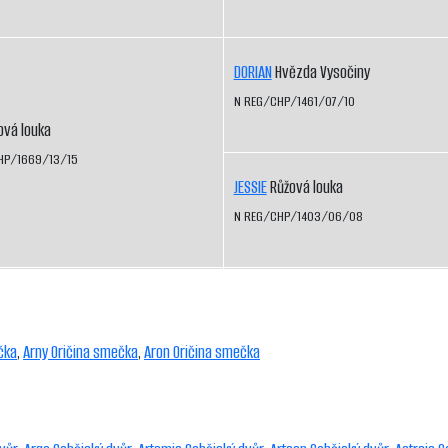
DORIAN
Hvězda Vysočiny
N REG/CHP/1461/07/10
vá louka
HP/1669/13/15
JESSIE
Růžová louka
N REG/CHP/1403/06/08
čka
,
Arny Oričina smečka
,
Aron Oričina smečka