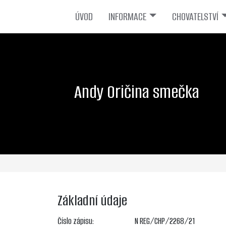
ÚVOD
INFORMACE
CHOVATELSTVÍ
Andy Oričina smečka
Základní údaje
Číslo zápisu:
N REG/CHP/2268/21