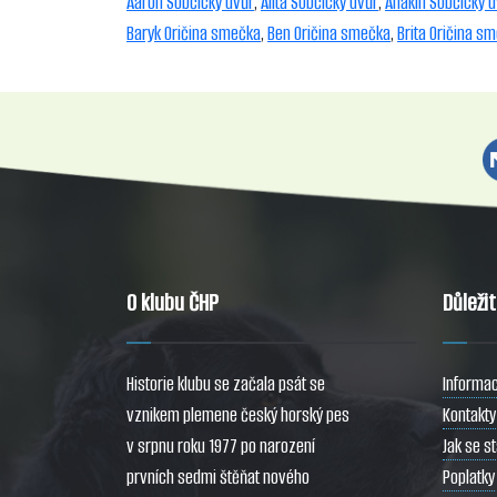
Aaron Sobčický dvůr
,
Alita Sobčický dvůr
,
Anakin Sobčický 
Baryk Oričina smečka
,
Ben Oričina smečka
,
Brita Oričina s
O klubu ČHP
Důleži
Historie klubu se začala psát se
Informac
vznikem plemene český horský pes
Kontakty
v srpnu roku 1977 po narození
Jak se s
prvních sedmi štěňat nového
Poplatky