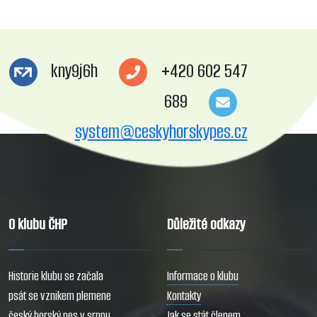
kny9j6h
+420 602 547
689
system@ceskyhorskypes.cz
O klubu ČHP
Důležité odkazy
Historie klubu se začala
Informace o klubu
psát se vznikem plemene
Kontakty
český horský pes v srpnu
Jak se stát členem