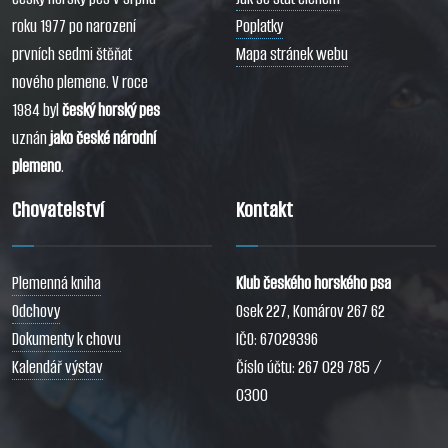
roku 1977 po narození
Poplatky
prvních sedmi štěňat
Mapa stránek webu
nového plemene. V roce
1984 byl
český horský pes
uznán
jako české národní
plemeno
.
Chovatelství
Kontakt
Plemenná kniha
Klub českého horského psa
Odchovy
Osek 227, Komárov 267 62
Dokumenty k chovu
IČO: 67029396
Kalendář výstav
Číslo účtu: 267 029 785 /
0300