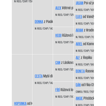
N REG/CHP/1566/11/13
JASAN
Psi už jedou
ALEK
Větrné pláně
N REG/CHP/1050/98/9
N REG/CHP/1217/01/05
ELIES
od Vandy z Hájů 
DONNA
z Pixáku
N REG/CHP/1074/98/00
N REG/CHP/1430/07/09
ARAM
z Hradního ocho
HEIDI
Růžová louka
N/REG/CHP/703/93/94
N REG/CHP/1306/03/05
ARIEL
od Kamenité říčk
N REG/CHP/1129/99/01
ALF
z Řepíku
CAN
z Láskova
N REG/CHP/962/96/98
N REG/CHP/1233/01/03
BONITA
Řasnický potok
CESŤA
Myší díra
N REG/CHP/1093/98/0
N REG/CHP/1423/07/08
DÁN
od Fíka CS
FÍBÍ
Růžová louka
CMKU/REG/767/93/98
N REG/CHP/1109/99/01
ANGIE
Přeštická luka
HOPSINKA
od Kamenité říčky
N REG/CHP/894/95/96