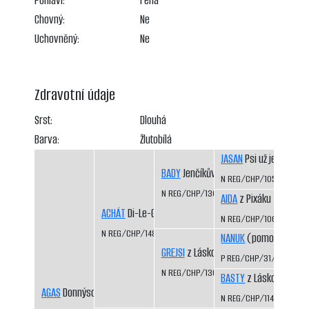
Pohlaví:
Fena
Chovný:
Ne
Uchovněný:
Ne
Zdravotní údaje
Srst:
Dlouhá
Barva:
Žlutobílá
JASAN
Psi už jedou
BADY
Jenčíkův les
N REG/CHP/1050/98/9
N REG/CHP/1308/03/06
AIDA
z Pixáku
ACHÁT
Di-Le-Grej
N REG/CHP/1066/98/9
N REG/CHP/1483/08/10
NANUK
(pomocný regis
GREJSI
z Láskova
P REG/CHP/31/99/01
N REG/CHP/1360/04/06
BASTY
z Láskova
AGAS
Donnýsova stopa
N REG/CHP/1141/99/01