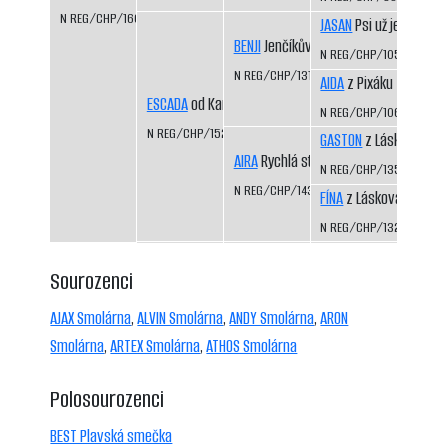
N REG/CHP/1604/12/14
JASAN
Psi už jedou
BENJI
Jenčíkův les
N REG/CHP/1050/98/9
N REG/CHP/1310/03/05
AIDA
z Pixáku
ESCADA
od Kamenité říčky
N REG/CHP/1066/98/9
N REG/CHP/1523/09/11
GASTON
z Láskova
AIRA
Rychlá stopa
N REG/CHP/1354/04/0
N REG/CHP/1435/07/09
FÍNA
z Láskova
N REG/CHP/1325/03/0
Sourozenci
AJAX Smolárna
,
ALVIN Smolárna
,
ANDY Smolárna
,
ARON
Smolárna
,
ARTEX Smolárna
,
ATHOS Smolárna
Polosourozenci
BEST Plavská smečka