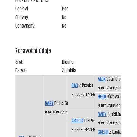
REG/CHP/2135/19
Pohlaví:
Pes
Chovný:
Ne
Uchovněný:
Ne
Zdravotní údaje
Srst:
Dlouhá
Barva:
Žlutobílá
ALEK
Větrné pláně
DAG
z Pixáku
N REG/CHP/1217/01/05
N REG/CHP/1425/07/09
HEIDI
Růžová louka
BARY
Di-Le-Grej
N REG/CHP/1306/03/0
N REG/CHP/1593/11/13
BADY
Jenčíkův les
ARLETA
Di-Le-Grej
N REG/CHP/1308/03/0
N REG/CHP/1486/08/10
GREJSI
z Láskova