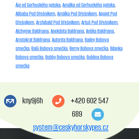
Ája od Gerhuského potoka
,
Amálka od Gerhuského potoka
,
Alibaba Pod Ořešníkem
,
Amálka Pod Ořešníkem
,
Apoint Pod
Ořešníkem
,
Archibald Pod Ořešníkem
,
Artuš Pod Ořešníkem
,
Alchymie Baldriana
,
Anekdota Baldriana
,
Antika Baldriana
,
Aristokrat Baldriana
,
Autorita Baldriana
,
Bailey Bobova
smečka
,
Balů Bobova smečka
,
Berny Bobova smečka
,
Bibinka
Bobova smečka
,
Bobby Bobova smečka
,
Bublina Bobova
smečka
kny9j6h
+420 602 547
689
system@ceskyhorskypes.cz