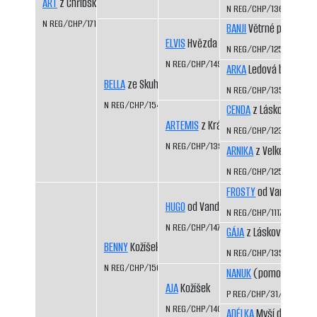
ART
z Chřibského úpatí
N REG/CHP/1360/04/0
N REG/CHP/1713/13/16
BANJI
Větrné pláně
ELVIS
Hvězda Vysočiny
N REG/CHP/1259/02/04
N REG/CHP/1490/08/10
ARKA
Ledová bouře
BELLA
ze Skuhře
N REG/CHP/1352/04/0
N REG/CHP/1549/10/12
CENDA
z Láskova
ARTEMIS
z Království sněhu
N REG/CHP/1235/01/03
N REG/CHP/1397/06/08
ARNIKA
z Velké Suché
N REG/CHP/1250/02/04
FROSTY
od Vandy z Háj
HUGO
od Vandy z Hájů
N REG/CHP/1117/99/02
N REG/CHP/1470/08/10
GÁJA
z Láskova
BENNY
Kožíšek
N REG/CHP/1356/04/0
N REG/CHP/1560/11/12
NANUK
(pomocný regis
AJA
Kožíšek
P REG/CHP/31/99/01
N REG/CHP/1409/07/10
ADÉLKA
Myší díra