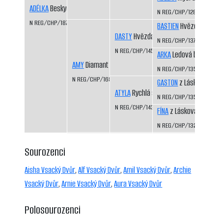
ADÉLKA
Beskydské srdce
N REG/CHP/1285/02/0
N REG/CHP/1871/16/18
BASTIEN
Hvězda Vysoč
DASTY
Hvězda Vysočiny
N REG/CHP/1375/05/07
N REG/CHP/1459/07/10
ARKA
Ledová bouře
AMY
Diamant Slezska
N REG/CHP/1352/04/0
N REG/CHP/1681/13/15
GASTON
z Láskova
ATYLA
Rychlá stopa
N REG/CHP/1354/04/0
N REG/CHP/1437/07/10
FÍNA
z Láskova
N REG/CHP/1325/03/0
Sourozenci
Aisha Vsacký Dvůr
,
Alf Vsacký Dvůr
,
Amil Vsacký Dvůr
,
Archie
Vsacký Dvůr
,
Arnie Vsacký Dvůr
,
Aura Vsacký Dvůr
Polosourozenci