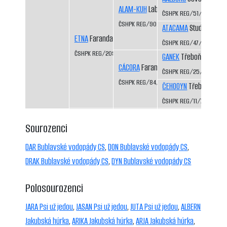
ALAM-KUH
Labutí řeka CS
ČSHPK REG/51/83
ČSHPK REG/90/84/86
ATACAMA
Studená Javo
ETNA
Faranda CS
ČSHPK REG/47/83
ČSHPK REG/209/87
GANEK
Třeboň-Kopeče
CÁCORA
Faranda CS
ČSHPK REG/25/82
ČSHPK REG/84/84
ČEHOOYN
Třeboň-Kope
ČSHPK REG/11/79
Sourozenci
DAR Bublavské vodopády CS
,
DON Bublavské vodopády CS
,
DRAK Bublavské vodopády CS
,
DYN Bublavské vodopády CS
Polosourozenci
JARA Psi už jedou
,
JASAN Psi už jedou
,
JUTA Psi už jedou
,
ALBERN
Jakubská húrka
,
ARIKA Jakubská húrka
,
ARJA Jakubská húrka
,