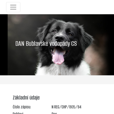
DAN Bublavské vodopády CS
Základní údaje
Číslo zápisu:
N REG/CHP/805/94