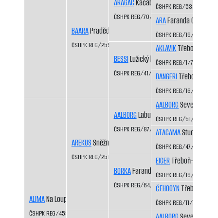
ARAGAC
Kačabka CS
ČSHPK REG/53/83
ČSHPK REG/70/84
ARA
Faranda CS
BAARA
Pradědova louka CS
ČSHPK REG/15/81
ČSHPK REG/255/88
AKLAVIK
Třeboň-Kopeč
BESSI
Lužický hvozd CS
ČSHPK REG/1/77
ČSHPK REG/41/84
DANGERI
Třeboň-Kopeč
ČSHPK REG/16/81
AALBORG
Severní vítr C
AALBORG
Labutí řeka CS
ČSHPK REG/51/83
ČSHPK REG/87/84
ATACAMA
Studená Javo
AREKUS
Sněžník CS
ČSHPK REG/47/83
ČSHPK REG/251/88
EIGER
Třeboň-Kopeček
BORKA
Faranda CS
ČSHPK REG/19/81
ČSHPK REG/64/83
ČEHOOYN
Třeboň-Kope
ALIMA
Na Loupežníku CS
ČSHPK REG/11/79
ČSHPK REG/459/90
AALBORG
Severní vítr C