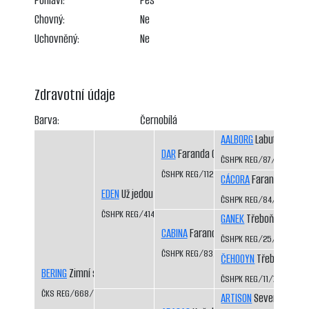
Pohlaví:
Pes
Chovný:
Ne
Uchovněný:
Ne
Zdravotní údaje
Barva:
Černobílá
AALBORG
Labutí řeka C
DAR
Faranda CS
ČSHPK REG/87/84
ČSHPK REG/112/86/88
CÁCORA
Faranda CS
EDEN
Už jedou CS
ČSHPK REG/84/84
ČSHPK REG/414/89
GANEK
Třeboň-Kopeče
CABINA
Faranda CS
ČSHPK REG/25/82
ČSHPK REG/83/84
ČEHOOYN
Třeboň-Kope
BERING
Zimní sen CS
ČSHPK REG/11/79
ČKS REG/668/92/94
ARTISON
Severní vítr C