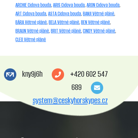
ARCHIE Cidova bouda
,
ARIS Cidova bouda
,
ARON Cidova bouda
,
ART Cidova bouda
,
ASTA Cidova bouda
,
BANJI Větrné pláně
,
BÁRA Větrné pláně
,
BELA Větrné pláně
,
BEN Větrné pláně
,
BRAUN Větrné pláně
,
BRIT Větrné pláně
,
CINDY Větrné pláně
,
CLEO Větrné pláně
kny9j6h
+420 602 547
689
system@ceskyhorskypes.cz