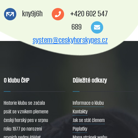
kny9j6h
+420 602 547
689
system@ceskyhorskypes.cz
O klubu ČHP
Důležité odkazy
Historie klubu se začala
Informace o klubu
psát se vznikem plemene
Kontakty
český horský pes v srpnu
Jak se stát členem
roku 1977 po narození
Poplatky
prvních sedmi štěňat
Mapa stránek webu