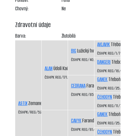
Pohlaví:
Fena
Chovný:
Ne
Zdravotní údaje
Barva:
Žlutobílá
AKLAVIK
Třeboň-Kopeč
BIG
Lužický hvozd CS
ČSHPK REG/1/77
ČSHPK REG/40/84/86
DANGERI
Třeboň-Kopeč
ALAN
Údolí Kačáku CS
ČSHPK REG/16/81
ČSHPK REG/171/86
GANEK
Třeboň-Kopeče
CEDRANA
Faranda CS
ČSHPK REG/25/82
ČSHPK REG/85/84
ČEHOOYN
Třeboň-Kope
ASTIX
Zemanex CS
ČSHPK REG/11/79
ČSHPK/REG/521/91/92
GANEK
Třeboň-Kopeče
CAVYK
Faranda CS
ČSHPK REG/25/82
ČSHPK REG/81/84
ČEHOOYN
Třeboň-Kope