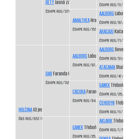
BETY
Jasná záře CS
ČSHPK REG/11/79
ČSHPK REG/371/89
AALBORG
Labutí řeka C
AMALTHEA
Hradecký lev CS
ČSHPK REG/87/84
ČSHPK REG/155/86
ARACAJÚ
Kačabka CS
ČSHPK REG/71/84
AALBORG
Severní vítr C
AALBORG
Labutí řeka CS
ČSHPK REG/51/83
ČSHPK REG/87/84
ATACAMA
Studená Javo
DAR
Faranda CS
ČSHPK REG/47/83
ČSHPK REG/112/86/88
GANEK
Třeboň-Kopeče
CÁCORA
Faranda CS
ČSHPK REG/25/82
ČSHPK REG/84/84
ČEHOOYN
Třeboň-Kope
HOLČINA
Už jedou CS
ČSHPK REG/11/79
ČKS REG/657/92/93
AKLAVIK
Třeboň-Kopeč
GANEK
Třeboň-Kopeček CS
ČSHPK REG/1/77
ČSHPK REG/25/82
DENISA
Třeboň-Kopeče