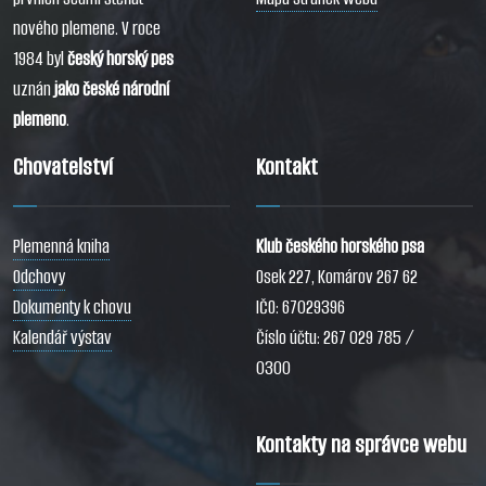
nového plemene. V roce
1984 byl
český horský pes
uznán
jako české národní
plemeno
.
Chovatelství
Kontakt
Plemenná kniha
Klub českého horského psa
Odchovy
Osek 227, Komárov 267 62
Dokumenty k chovu
IČO: 67029396
Kalendář výstav
Číslo účtu: 267 029 785 /
0300
Kontakty na správce webu