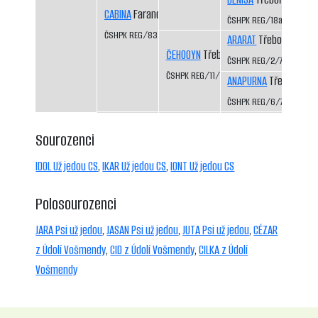
CABINA
Faranda CS
ČSHPK REG/18a/81
ČSHPK REG/83/84
ARARAT
Třeboň-Kopeč
ČEHOOYN
Třeboň-Kopeček CS
ČSHPK REG/2/77
ČSHPK REG/11/79
ANAPURNA
Třeboň-Kop
ČSHPK REG/6/77
Sourozenci
IDOL Už jedou CS
,
IKAR Už jedou CS
,
IONT Už jedou CS
Polosourozenci
JARA Psi už jedou
,
JASAN Psi už jedou
,
JUTA Psi už jedou
,
CÉZAR
z Údolí Vošmendy
,
CID z Údolí Vošmendy
,
CILKA z Údolí
Vošmendy