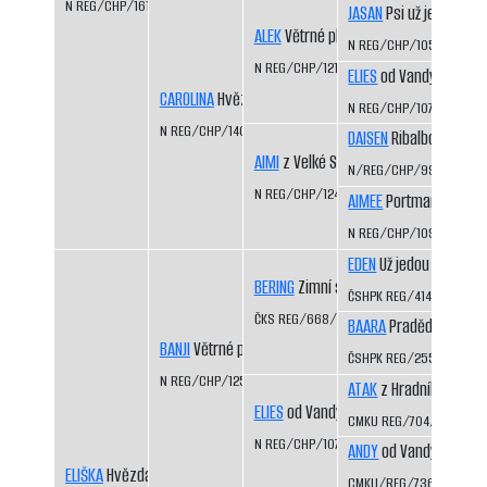
N REG/CHP/1619/12/14
JASAN
Psi už jedou
ALEK
Větrné pláně
N REG/CHP/1050/98/9
N REG/CHP/1217/01/05
ELIES
od Vandy z Hájů 
CAROLINA
Hvězda Vysočiny
N REG/CHP/1074/98/00
N REG/CHP/1407/07/09
DAISEN
Ribalbo
AIMI
z Velké Suché
N/REG/CHP/992/97/00
N REG/CHP/1249/02/04
AIMEE
Portmanka
N REG/CHP/1097/98/0
EDEN
Už jedou CS
BERING
Zimní sen CS
ČSHPK REG/414/89
ČKS REG/668/92/94
BAARA
Pradědova louk
BANJI
Větrné pláně
ČSHPK REG/255/88
N REG/CHP/1259/02/04
ATAK
z Hradního ochoz
ELIES
od Vandy z Hájů CS
CMKU REG/704/93/95
N REG/CHP/1074/98/00
ANDY
od Vandy z Hájů 
ELIŠKA
Hvězda Vysočiny
CMKU/REG/736/93/95