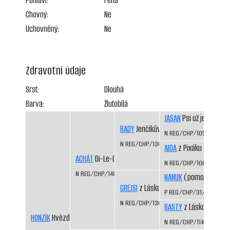
Pohlaví:
Fena
Chovný:
Ne
Uchovněný:
Ne
Zdravotní údaje
Srst:
Dlouhá
Barva:
Žlutobílá
JASAN
Psi už jedou
BADY
Jenčíkův les
N REG/CHP/1050/98/9
N REG/CHP/1308/03/06
AIDA
z Pixáku
ACHÁT
Di-Le-Grej
N REG/CHP/1066/98/9
N REG/CHP/1483/08/10
NANUK
(pomocný regis
GREJSI
z Láskova
P REG/CHP/31/99/01
N REG/CHP/1360/04/06
BASTY
z Láskova
HONZÍK
Hvězda Vysočiny
N REG/CHP/1141/99/01