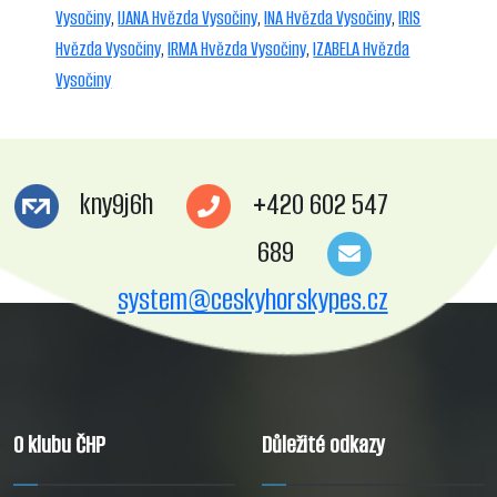
Vysočiny
,
IJANA Hvězda Vysočiny
,
INA Hvězda Vysočiny
,
IRIS
Hvězda Vysočiny
,
IRMA Hvězda Vysočiny
,
IZABELA Hvězda
Vysočiny
kny9j6h
+420 602 547
689
system@ceskyhorskypes.cz
O klubu ČHP
Důležité odkazy