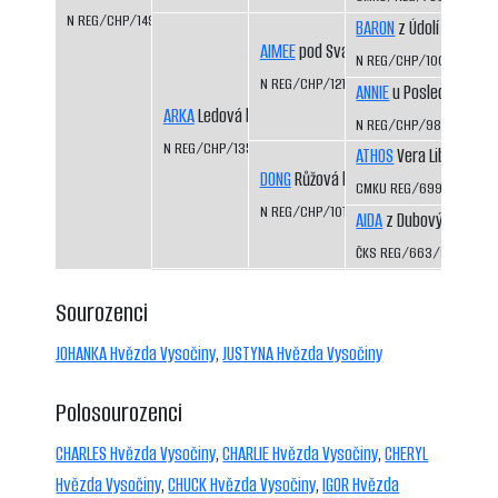
N REG/CHP/1494/08/10
BARON
z Údolí Vošmen
AIMEE
pod Svatou Horou
N REG/CHP/1008/97/9
N REG/CHP/1212/01/03
ANNIE
u Poslední boud
ARKA
Ledová bouře
N REG/CHP/989/97/99
N REG/CHP/1352/04/06
ATHOS
Vera Libiš CS
DONG
Růžová louka
CMKU REG/699/93/95
N REG/CHP/1015/97/99
AIDA
z Dubových pasek
ČKS REG/663/92/94
Sourozenci
JOHANKA Hvězda Vysočiny
,
JUSTYNA Hvězda Vysočiny
Polosourozenci
CHARLES Hvězda Vysočiny
,
CHARLIE Hvězda Vysočiny
,
CHERYL
Hvězda Vysočiny
,
CHUCK Hvězda Vysočiny
,
IGOR Hvězda