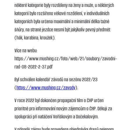
některé kategorie byly rozděleny na ženy a muže, u některých
kategorií bylo rozšířeno věkové rozdělení, v individuálních
kategoriích byla určena maximální a minimální délka tažné
šňůry, na straně jezdce nesmí být jakýkoliv pevný předmět
(hák, karabina, kroužek).
Více na webu:
https://www.mushing.cz/foto/web/21/soubory/zavodni-
rad-08-2022-2-37.pdf
Byl schválen kalendář závodů na sezónu 2022/23
(
https://www.mushing.cz/zavody
).
V roce 2022 byl dokončen propagační film o ČHP určen
prioritně pro informování novým zájemcům o ČHP. Děkuji za
spolupráci při natáčení Voříškovým a Dočekalovým.
V případě zájmu bude provedena objednávka dresů nejenom