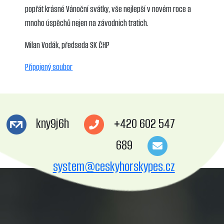
popřát krásné Vánoční svátky, vše nejlepší v novém roce a
mnoho úspěchů nejen na závodních tratích.
Milan Vodák, předseda SK ČHP
Připojený soubor
kny9j6h
+420 602 547
689
system@ceskyhorskypes.cz