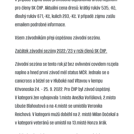
pro členy SK ČHP. Aktuální cena dresů: krátký rukáv 535,-Kč,
dlouhý rukáv 671,-Kč, kulich 293,-Kč. V případě zájmu zašlu
emailem podrobné informace.
Všem závodníkům přeji úspěšnou závodní sezónu.
Začátek závodní sezóny 2022/23 v režii členů SK ČHP.
Závodní sezóna se tento rok již bez ovlivnění covidem rozjela
naplno a hned první závod měl status MČR. Jednalo se o
canicross a běžel se v Hluboké nad Vltavou v kempu
Křivonoska 24. - 25. 9. 2022. Pro ČHP byl závod úspěšný.
V kategorii žen vybojovala 1.místo Anežka Voříšková, 2.místo
Libuše Blahoutová a na 4.místě se umístila Veronika
Reichová. V kategorii mužů doběhl na 2. místě Milan Dočekal a
v kategorii veteránů se umístil na 13.místě Honza Jirák.