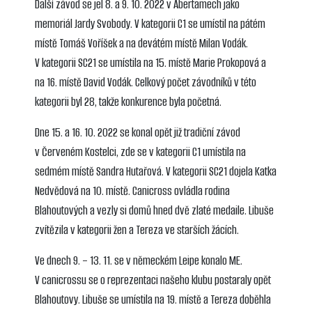
Další závod se jel 8. a 9. 10. 2022 v Abertamech jako
memoriál Jardy Svobody. V kategorii C1 se umístil na pátém
místě Tomáš Voříšek a na devátém místě Milan Vodák.
V kategorii SC21 se umístila na 15. místě Marie Prokopová a
na 16. místě David Vodák. Celkový počet závodníků v této
kategorii byl 28, takže konkurence byla početná.
Dne 15. a 16. 10. 2022 se konal opět již tradiční závod
v Červeném Kostelci, zde se v kategorii C1 umístila na
sedmém místě Sandra Hutařová. V kategorii SC21 dojela Katka
Nedvědová na 10. místě. Canicross ovládla rodina
Blahoutových a vezly si domů hned dvě zlaté medaile. Libuše
zvítězila v kategorii žen a Tereza ve starších žácích.
Ve dnech 9. – 13. 11. se v německém Leipe konalo ME.
V canicrossu se o reprezentaci našeho klubu postaraly opět
Blahoutovy. Libuše se umístila na 19. místě a Tereza doběhla