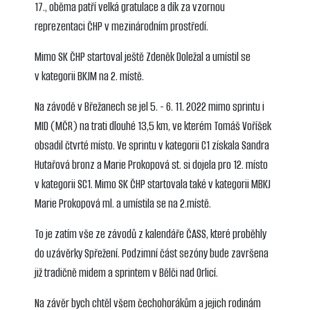
17., oběma patří velká gratulace a dík za vzornou
reprezentaci ČHP v mezinárodním prostředí.
Mimo SK ČHP startoval ještě Zdeněk Doležal a umístil se
v kategorii BKJM na 2. místě.
Na závodě v Břežanech se jel 5. - 6. 11. 2022 mimo sprintu i
MID (MČR) na trati dlouhé 13,5 km, ve kterém Tomáš Voříšek
obsadil čtvrté místo. Ve sprintu v kategorii C1 získala Sandra
Hutařová bronz a Marie Prokopová st. si dojela pro 12. místo
v kategorii SC1. Mimo SK ČHP startovala také v kategorii MBKJ
Marie Prokopová ml. a umístila se na 2.místě.
To je zatím vše ze závodů z kalendáře ČASS, které proběhly
do uzávěrky Spřežení. Podzimní část sezóny bude završena
již tradičně midem a sprintem v Bělči nad Orlicí.
Na závěr bych chtěl všem čechohorákům a jejich rodinám