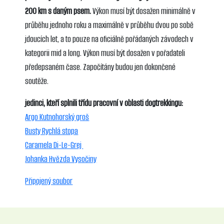
200 km s daným psem.
Výkon musí být dosažen minimálně v
průběhu jednoho roku a maximálně v průběhu dvou po sobě
jdoucích let, a to pouze na oficiálně pořádaných závodech v
kategorii mid a long. Výkon musí být dosažen v pořadateli
předepsaném čase. Započítány budou jen dokončené
soutěže.
jedinci, kteří splnili třídu pracovní v oblasti dogtrekkingu:
Argo Kutnohorský groš
Busty Rychlá stopa
Caramela Di-Le-Grej
Johanka Hvězda Vysočiny
Připojený soubor