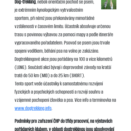
Dog-trekking
, neboli orientační pochod se psem,
je extrémním kynologickým vytrvalostním
sportem, při němž jsou překonávány mimořádné
vzdálenosti v časovém limitu. Účastník absolvuje určenou
trasu s povinnou výbavou za pomoci mapy a podle itineráře
vypracovaného pořadatelem. Psovod se psem jsou trvale
spojeni vodítkem, běhání psa na volno je zakázáno.
Dogtrekkingové akce jsou pořádány na 100 a více kilometrů
(LONG). Součástí akcí bývají i doprovodné závody na kratší
tratě do 50 km (MID) a do 25 km (SHORT).
Tento sport vede účastníky k samostatnému rozvíjení
fyzických a psychických schopností a rozvíjí souhru a
vzájemné pochopení člověka a psa. Více info a termínovka na
www.dogtrekking.info
.
Podmínky pro zařazení ČHP do třídy pracovní, na výstavách
pořádaných klubem, v oblasti dogtrekkingu jsou absolvování