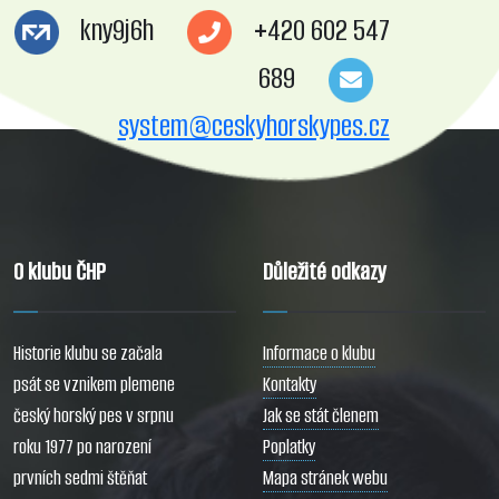
kny9j6h
+420 602 547
689
system@ceskyhorskypes.cz
O klubu ČHP
Důležité odkazy
Historie klubu se začala
Informace o klubu
psát se vznikem plemene
Kontakty
český horský pes v srpnu
Jak se stát členem
roku 1977 po narození
Poplatky
prvních sedmi štěňat
Mapa stránek webu