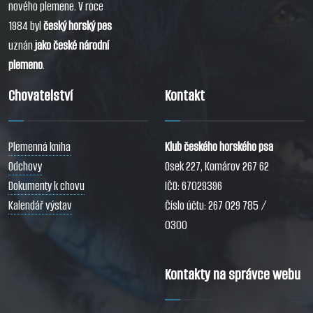
nového plemene. V roce
1984 byl
český horský pes
uznán
jako české národní
plemeno
.
Chovatelství
Kontakt
Plemenná kniha
Klub českého horského psa
Odchovy
Osek 227, Komárov 267 62
Dokumenty k chovu
IČO: 67029396
Kalendář výstav
Číslo účtu: 267 029 785 /
0300
Kontakty na správce webu